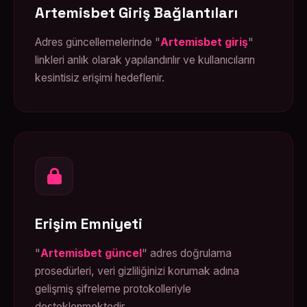
Artemisbet Giriş Bağlantıları
Adres güncellemelerinde "
Artemisbet giriş
"
linkleri anlık olarak yapılandırılır ve kullanıcıların
kesintisiz erişimi hedeflenir.
Erişim Emniyeti
"
Artemisbet güncel
" adres doğrulama
prosedürleri, veri gizliliğinizi korumak adına
gelişmiş şifreleme protokolleriyle
desteklenmektedir.