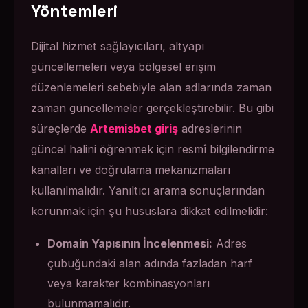
Yöntemleri
Dijital hizmet sağlayıcıları, altyapı
güncellemeleri veya bölgesel erişim
düzenlemeleri sebebiyle alan adlarında zaman
zaman güncellemeler gerçekleştirebilir. Bu gibi
süreçlerde
Artemisbet giriş
adreslerinin
güncel halini öğrenmek için resmî bilgilendirme
kanalları ve doğrulama mekanizmaları
kullanılmalıdır. Yanıltıcı arama sonuçlarından
korunmak için şu hususlara dikkat edilmelidir:
Domain Yapısının İncelenmesi:
Adres
çubuğundaki alan adında fazladan harf
veya karakter kombinasyonları
bulunmamalıdır.