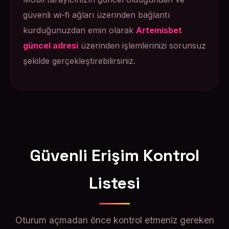
güvenli wi-fi ağları üzerinden bağlantı
kurduğunuzdan emin olarak
Artemisbet
güncel adresi
üzerinden işlemlerinizi sorunsuz
şekilde gerçekleştirebilirsiniz.
Güvenli Erişim Kontrol
Listesi
Oturum açmadan önce kontrol etmeniz gereken