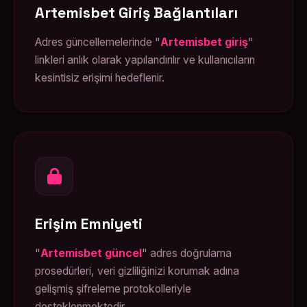
Artemisbet Giriş Bağlantıları
Adres güncellemelerinde "
Artemisbet giriş
"
linkleri anlık olarak yapılandırılır ve kullanıcıların
kesintisiz erişimi hedeflenir.
Erişim Emniyeti
"
Artemisbet güncel
" adres doğrulama
prosedürleri, veri gizliliğinizi korumak adına
gelişmiş şifreleme protokolleriyle
desteklenmektedir.