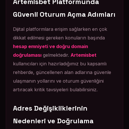
Artemisbet Platformunda
Güvenli Oturum Açma Adımları
Dijital platformlara erişim sağlarken en çok
dikkat edilmesi gereken konuların başında
hesap emniyeti ve doğru domain
doğrulaması
gelmektedir.
Artemisbet
kullanıcıları için hazırladığımız bu kapsamlı
rehberde, güncellenen alan adlarına güvenle
ulaşmanın yollarını ve oturum güvenliğini
artıracak kritik tavsiyeleri bulabilirsiniz.
Adres Değişikliklerinin
Nedenleri ve Doğrulama