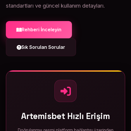
standartları ve güncel kullanım detayları.
Rehberi İnceleyin
Sık Sorulan Sorular
Artemisbet Hızlı Erişim
Doğrulanmış resmi platform bağlantısı üzerinden