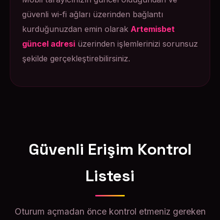
güvenli wi-fi ağları üzerinden bağlantı
kurduğunuzdan emin olarak
Artemisbet
güncel adresi
üzerinden işlemlerinizi sorunsuz
şekilde gerçekleştirebilirsiniz.
Güvenli Erişim Kontrol
Listesi
Oturum açmadan önce kontrol etmeniz gereken