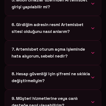
5. Mobil cihazlar üzerinden Artemisbet
girişi yapılabilir mi?
6. Girdiğim adresin resmi Artemisbet
sitesi olduğunu nasıl anlarım?
7. Artemisbet oturum açma işleminde
hata alıyorum, sebebi nedir?
8. Hesap güvenliği için şifremi ne sıklıkla
değiştirmeliyim?
9. Müşteri hizmetlerine veya canlı
desteğe nasıl ulaşabilirim?