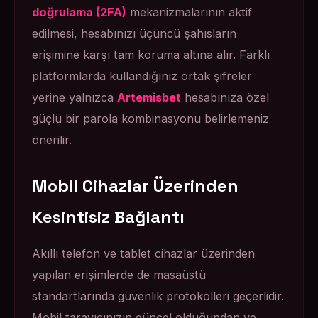
doğrulama (2FA)
mekanizmalarının aktif
edilmesi, hesabınızı üçüncü şahısların
erişimine karşı tam koruma altına alır. Farklı
platformlarda kullandığınız ortak şifreler
yerine yalnızca
Artemisbet
hesabınıza özel
güçlü bir parola kombinasyonu belirlemeniz
önerilir.
Mobil Cihazlar Üzerinden
Kesintisiz Bağlantı
Akıllı telefon ve tablet cihazlar üzerinden
yapılan erişimlerde de masaüstü
standartlarında güvenlik protokolleri geçerlidir.
Mobil tarayıcınızın güncel olduğundan ve