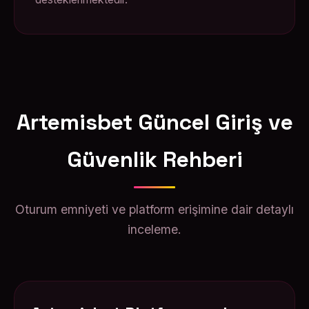
Artemisbet Güncel Giriş ve
Güvenlik Rehberi
Oturum emniyeti ve platform erişimine dair detaylı
inceleme.