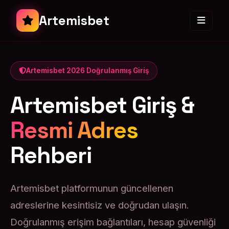
Artemisbet
Artemisbet 2026 Doğrulanmış Giriş
Artemisbet Giriş &
Resmi Adres
Rehberi
Artemisbet platformunun güncellenen
adreslerine kesintisiz ve doğrudan ulaşın.
Doğrulanmış erişim bağlantıları, hesap güvenliği