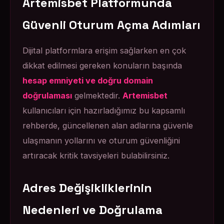
Artemisbet Platformunda
Güvenli Oturum Açma Adımları
Dijital platformlara erişim sağlarken en çok
dikkat edilmesi gereken konuların başında
hesap emniyeti ve doğru domain
doğrulaması
gelmektedir.
Artemisbet
kullanıcıları için hazırladığımız bu kapsamlı
rehberde, güncellenen alan adlarına güvenle
ulaşmanın yollarını ve oturum güvenliğini
artıracak kritik tavsiyeleri bulabilirsiniz.
Adres Değişikliklerinin
Nedenleri ve Doğrulama