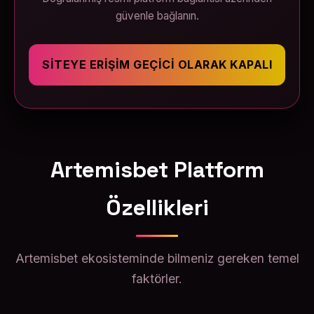
güvenle bağlanın.
SITEYE ERIŞIM GEÇICI OLARAK KAPALI
Artemisbet Platform
Özellikleri
Artemisbet ekosisteminde bilmeniz gereken temel
faktörler.