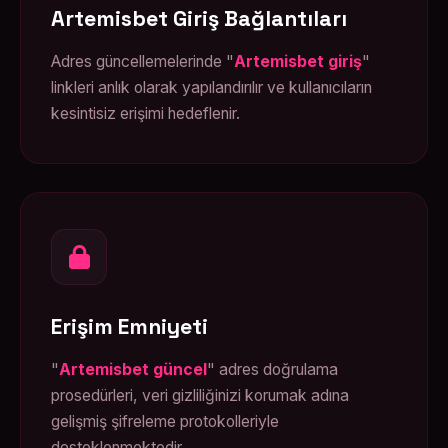
Artemisbet Giriş Bağlantıları
Adres güncellemelerinde "
Artemisbet giriş
"
linkleri anlık olarak yapılandırılır ve kullanıcıların
kesintisiz erişimi hedeflenir.
Erişim Emniyeti
"
Artemisbet güncel
" adres doğrulama
prosedürleri, veri gizliliğinizi korumak adına
gelişmiş şifreleme protokolleriyle
desteklenmektedir.