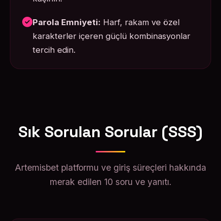
Parola Emniyeti:
Harf, rakam ve özel
karakterler içeren güçlü kombinasyonlar
tercih edin.
Sık Sorulan Sorular (SSS)
Artemisbet platformu ve giriş süreçleri hakkında
merak edilen 10 soru ve yanıtı.