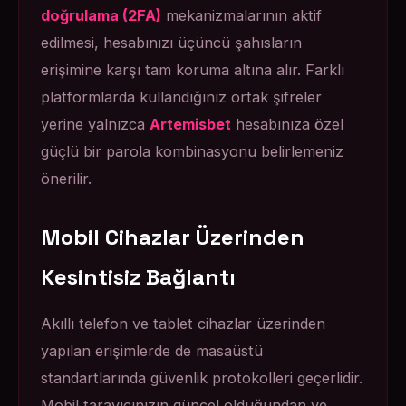
doğrulama (2FA)
mekanizmalarının aktif
edilmesi, hesabınızı üçüncü şahısların
erişimine karşı tam koruma altına alır. Farklı
platformlarda kullandığınız ortak şifreler
yerine yalnızca
Artemisbet
hesabınıza özel
güçlü bir parola kombinasyonu belirlemeniz
önerilir.
Mobil Cihazlar Üzerinden
Kesintisiz Bağlantı
Akıllı telefon ve tablet cihazlar üzerinden
yapılan erişimlerde de masaüstü
standartlarında güvenlik protokolleri geçerlidir.
Mobil tarayıcınızın güncel olduğundan ve