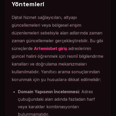
Yöntemleri
Dijital hizmet sağlayıcıları, altyapı
güncellemeleri veya bölgesel erişim
düzenlemeleri sebebiyle alan adlarında zaman
zaman güncellemeler gerçekleştirebilir. Bu gibi
süreçlerde
Artemisbet giriş
adreslerinin
güncel halini öğrenmek için resmî bilgilendirme
kanalları ve doğrulama mekanizmaları
kullanılmalıdır. Yanıltıcı arama sonuçlarından
korunmak için şu hususlara dikkat edilmelidir:
Domain Yapısının İncelenmesi:
Adres
çubuğundaki alan adında fazladan harf
veya karakter kombinasyonları
bulunmamalıdır.