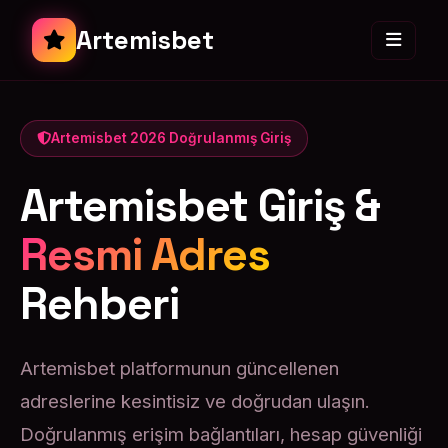
Artemisbet
Artemisbet 2026 Doğrulanmış Giriş
Artemisbet Giriş &
Resmi Adres
Rehberi
Artemisbet platformunun güncellenen
adreslerine kesintisiz ve doğrudan ulaşın.
Doğrulanmış erişim bağlantıları, hesap güvenliği