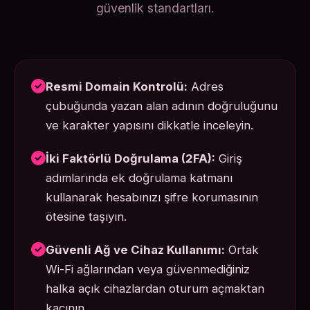
güvenlik standartları.
Resmi Domain Kontrolü:
Adres
çubuğunda yazan alan adının doğruluğunu
ve karakter yapısını dikkatle inceleyin.
İki Faktörlü Doğrulama (2FA):
Giriş
adımlarında ek doğrulama katmanı
kullanarak hesabınızı şifre korumasının
ötesine taşıyın.
Güvenli Ağ ve Cihaz Kullanımı:
Ortak
Wi-Fi ağlarından veya güvenmediğiniz
halka açık cihazlardan oturum açmaktan
kaçının.