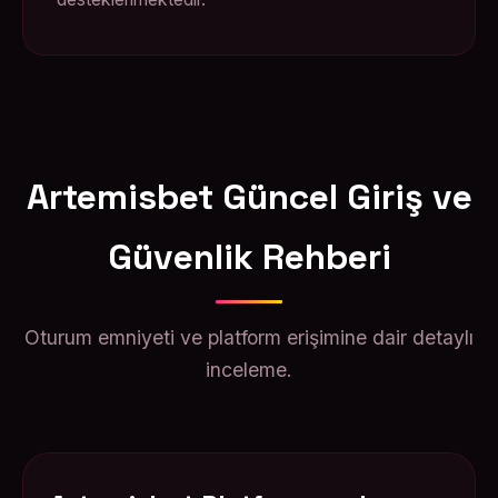
Artemisbet Güncel Giriş ve
Güvenlik Rehberi
Oturum emniyeti ve platform erişimine dair detaylı
inceleme.