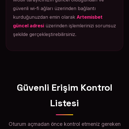
güvenli wi-fi ağları üzerinden bağlantı
kurduğunuzdan emin olarak
Artemisbet
güncel adresi
üzerinden işlemlerinizi sorunsuz
şekilde gerçekleştirebilirsiniz.
Güvenli Erişim Kontrol
Listesi
Oturum açmadan önce kontrol etmeniz gereken