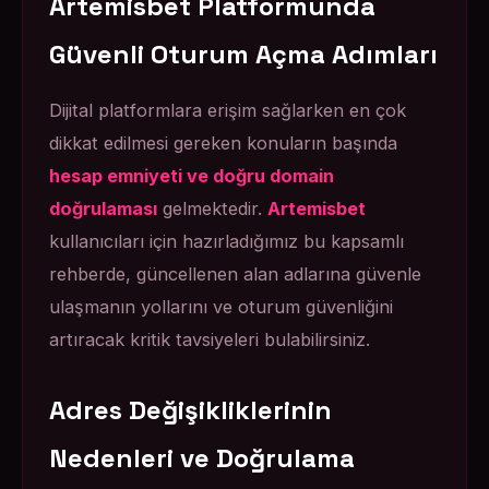
Artemisbet Platformunda
Güvenli Oturum Açma Adımları
Dijital platformlara erişim sağlarken en çok
dikkat edilmesi gereken konuların başında
hesap emniyeti ve doğru domain
doğrulaması
gelmektedir.
Artemisbet
kullanıcıları için hazırladığımız bu kapsamlı
rehberde, güncellenen alan adlarına güvenle
ulaşmanın yollarını ve oturum güvenliğini
artıracak kritik tavsiyeleri bulabilirsiniz.
Adres Değişikliklerinin
Nedenleri ve Doğrulama