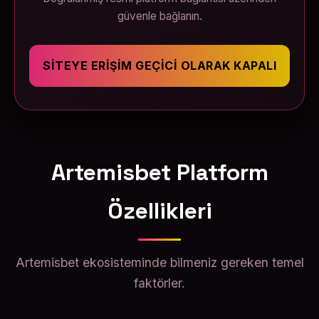
güvenle bağlanın.
SITEYE ERIŞIM GEÇICI OLARAK KAPALI
Artemisbet Platform
Özellikleri
Artemisbet ekosisteminde bilmeniz gereken temel
faktörler.