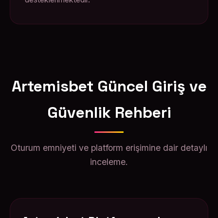
Artemisbet Güncel Giriş ve
Güvenlik Rehberi
Oturum emniyeti ve platform erişimine dair detaylı
inceleme.