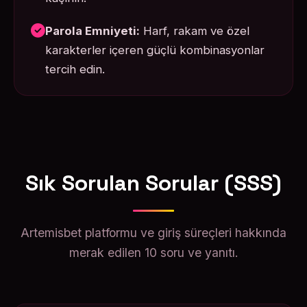
Parola Emniyeti:
Harf, rakam ve özel
karakterler içeren güçlü kombinasyonlar
tercih edin.
Sık Sorulan Sorular (SSS)
Artemisbet platformu ve giriş süreçleri hakkında
merak edilen 10 soru ve yanıtı.