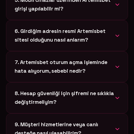
5. Mobil cihazlar üzerinden Artemisbet
girişi yapılabilir mi?
6. Girdiğim adresin resmi Artemisbet
sitesi olduğunu nasıl anlarım?
7. Artemisbet oturum açma işleminde
hata alıyorum, sebebi nedir?
8. Hesap güvenliği için şifremi ne sıklıkla
değiştirmeliyim?
9. Müşteri hizmetlerine veya canlı
desteğe nasıl ulaşabilirim?