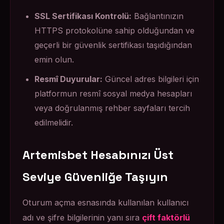
SSL Sertifikası Kontrolü:
Bağlantınızın
HTTPS protokolüne sahip olduğundan ve
geçerli bir güvenlik sertifikası taşıdığından
emin olun.
Resmî Duyurular:
Güncel adres bilgileri için
platformun resmî sosyal medya hesapları
veya doğrulanmış rehber sayfaları tercih
edilmelidir.
Artemisbet Hesabınızı Üst
Seviye Güvenliğe Taşıyın
Oturum açma esnasında kullanılan kullanıcı
adı ve şifre bilgilerinin yanı sıra
çift faktörlü