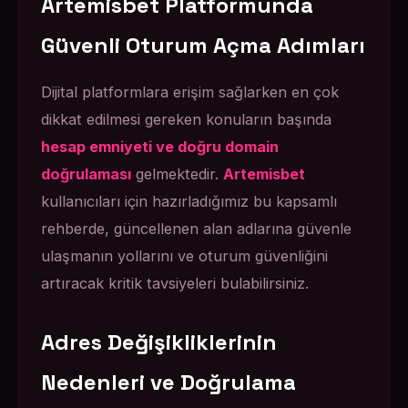
Artemisbet Platformunda
Güvenli Oturum Açma Adımları
Dijital platformlara erişim sağlarken en çok
dikkat edilmesi gereken konuların başında
hesap emniyeti ve doğru domain
doğrulaması
gelmektedir.
Artemisbet
kullanıcıları için hazırladığımız bu kapsamlı
rehberde, güncellenen alan adlarına güvenle
ulaşmanın yollarını ve oturum güvenliğini
artıracak kritik tavsiyeleri bulabilirsiniz.
Adres Değişikliklerinin
Nedenleri ve Doğrulama