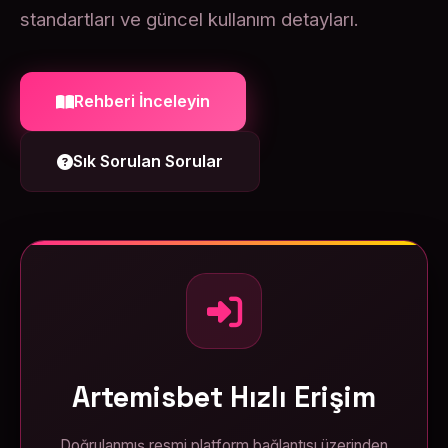
standartları ve güncel kullanım detayları.
Rehberi İnceleyin
Sık Sorulan Sorular
Artemisbet Hızlı Erişim
Doğrulanmış resmi platform bağlantısı üzerinden