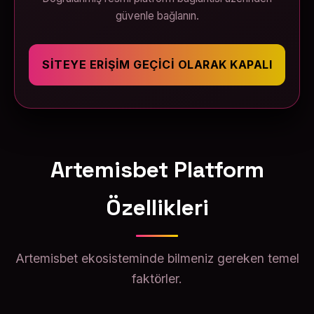
güvenle bağlanın.
SITEYE ERIŞIM GEÇICI OLARAK KAPALI
Artemisbet Platform
Özellikleri
Artemisbet ekosisteminde bilmeniz gereken temel
faktörler.