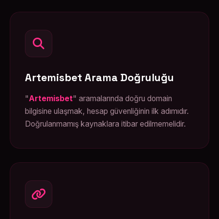
Artemisbet Arama Doğruluğu
"
Artemisbet
" aramalarında doğru domain
bilgisine ulaşmak, hesap güvenliğinin ilk adımıdır.
Doğrulanmamış kaynaklara itibar edilmemelidir.