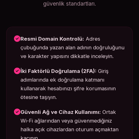
güvenlik standartları.
Resmi Domain Kontrolü:
Adres
çubuğunda yazan alan adının doğruluğunu
ve karakter yapısını dikkatle inceleyin.
İki Faktörlü Doğrulama (2FA):
Giriş
adımlarında ek doğrulama katmanı
kullanarak hesabınızı şifre korumasının
ötesine taşıyın.
Güvenli Ağ ve Cihaz Kullanımı:
Ortak
Wi-Fi ağlarından veya güvenmediğiniz
halka açık cihazlardan oturum açmaktan
kaçının.