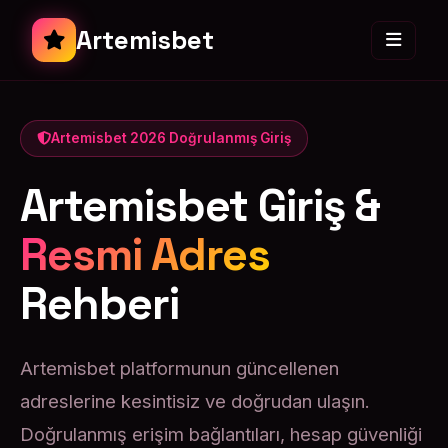
Artemisbet
Artemisbet 2026 Doğrulanmış Giriş
Artemisbet Giriş &
Resmi Adres
Rehberi
Artemisbet platformunun güncellenen
adreslerine kesintisiz ve doğrudan ulaşın.
Doğrulanmış erişim bağlantıları, hesap güvenliği