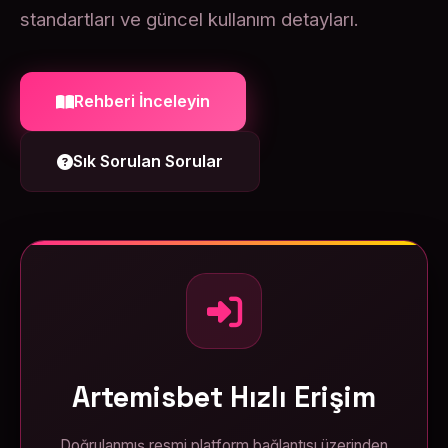
standartları ve güncel kullanım detayları.
Rehberi İnceleyin
Sık Sorulan Sorular
Artemisbet Hızlı Erişim
Doğrulanmış resmi platform bağlantısı üzerinden