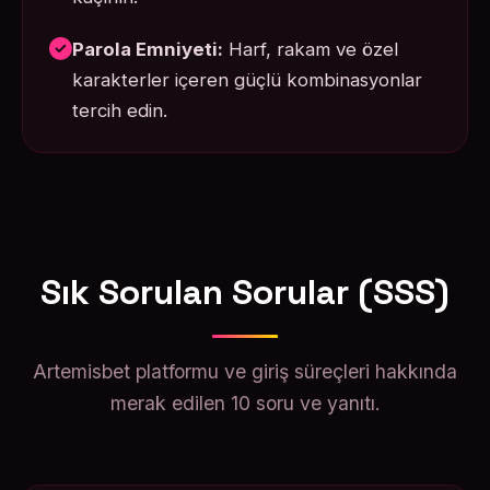
Parola Emniyeti:
Harf, rakam ve özel
karakterler içeren güçlü kombinasyonlar
tercih edin.
Sık Sorulan Sorular (SSS)
Artemisbet platformu ve giriş süreçleri hakkında
merak edilen 10 soru ve yanıtı.