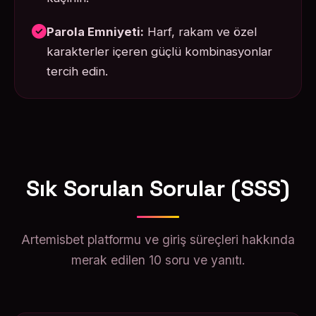
Parola Emniyeti:
Harf, rakam ve özel
karakterler içeren güçlü kombinasyonlar
tercih edin.
Sık Sorulan Sorular (SSS)
Artemisbet platformu ve giriş süreçleri hakkında
merak edilen 10 soru ve yanıtı.