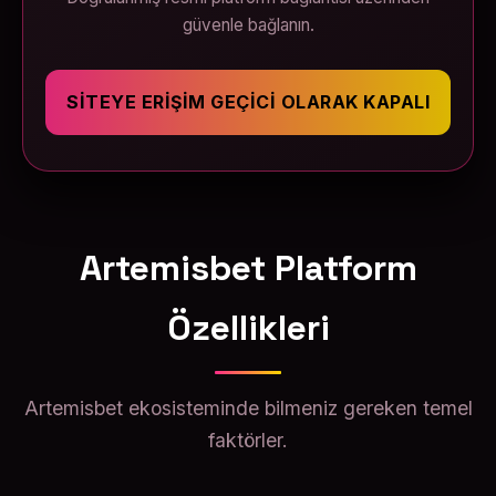
güvenle bağlanın.
SITEYE ERIŞIM GEÇICI OLARAK KAPALI
Artemisbet Platform
Özellikleri
Artemisbet ekosisteminde bilmeniz gereken temel
faktörler.