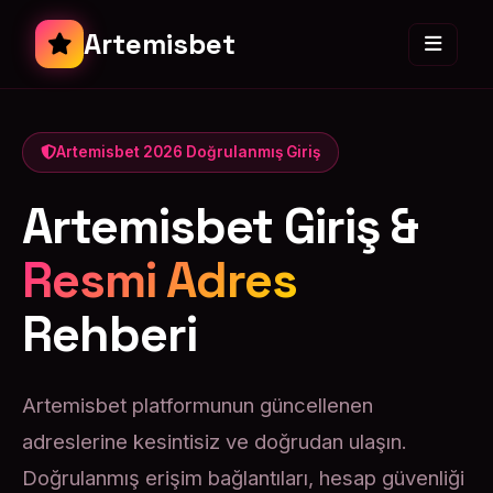
Artemisbet
Artemisbet 2026 Doğrulanmış Giriş
Artemisbet Giriş &
Resmi Adres
Rehberi
Artemisbet platformunun güncellenen
adreslerine kesintisiz ve doğrudan ulaşın.
Doğrulanmış erişim bağlantıları, hesap güvenliği