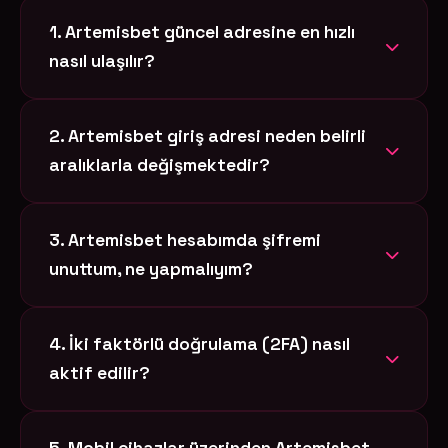
1. Artemisbet güncel adresine en hızlı
nasıl ulaşılır?
2. Artemisbet giriş adresi neden belirli
aralıklarla değişmektedir?
3. Artemisbet hesabımda şifremi
unuttum, ne yapmalıyım?
4. İki faktörlü doğrulama (2FA) nasıl
aktif edilir?