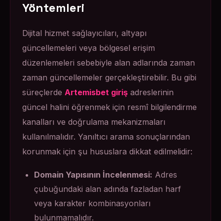
Yöntemleri
Dijital hizmet sağlayıcıları, altyapı
güncellemeleri veya bölgesel erişim
düzenlemeleri sebebiyle alan adlarında zaman
zaman güncellemeler gerçekleştirebilir. Bu gibi
süreçlerde
Artemisbet giriş
adreslerinin
güncel halini öğrenmek için resmî bilgilendirme
kanalları ve doğrulama mekanizmaları
kullanılmalıdır. Yanıltıcı arama sonuçlarından
korunmak için şu hususlara dikkat edilmelidir:
Domain Yapısının İncelenmesi:
Adres
çubuğundaki alan adında fazladan harf
veya karakter kombinasyonları
bulunmamalıdır.