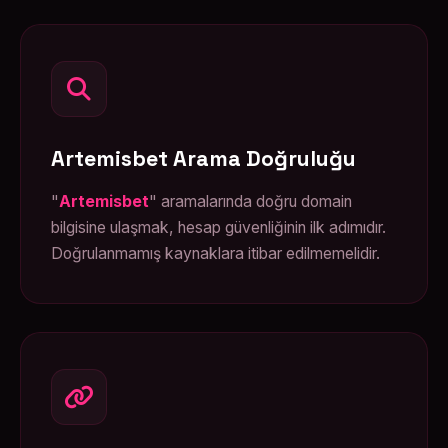
Artemisbet Arama Doğruluğu
"
Artemisbet
" aramalarında doğru domain
bilgisine ulaşmak, hesap güvenliğinin ilk adımıdır.
Doğrulanmamış kaynaklara itibar edilmemelidir.