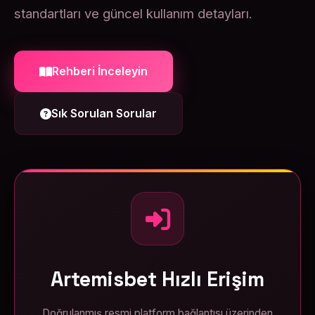
standartları ve güncel kullanım detayları.
Rehberi İnceleyin
Sık Sorulan Sorular
Artemisbet Hızlı Erişim
Doğrulanmış resmi platform bağlantısı üzerinden