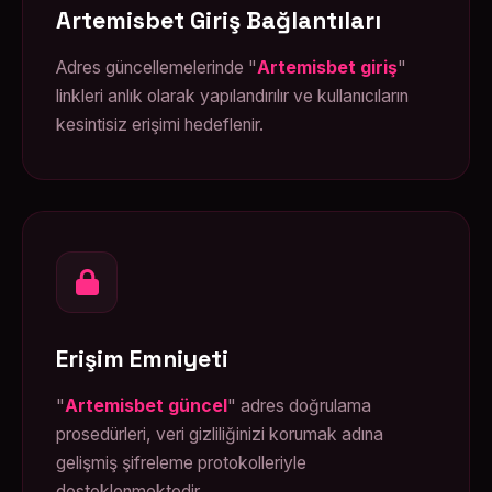
Artemisbet Giriş Bağlantıları
Adres güncellemelerinde "
Artemisbet giriş
"
linkleri anlık olarak yapılandırılır ve kullanıcıların
kesintisiz erişimi hedeflenir.
Erişim Emniyeti
"
Artemisbet güncel
" adres doğrulama
prosedürleri, veri gizliliğinizi korumak adına
gelişmiş şifreleme protokolleriyle
desteklenmektedir.