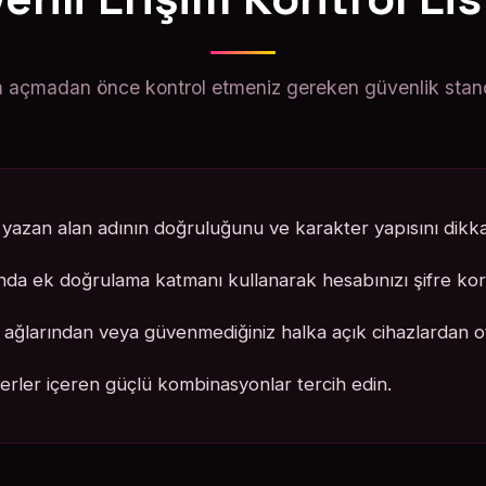
 açmadan önce kontrol etmeniz gereken güvenlik standa
zan alan adının doğruluğunu ve karakter yapısını dikkat
ında ek doğrulama katmanı kullanarak hesabınızı şifre kor
 ağlarından veya güvenmediğiniz halka açık cihazlardan 
erler içeren güçlü kombinasyonlar tercih edin.