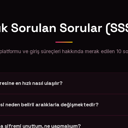
ık Sorulan Sorular (SS
latformu ve giriş süreçleri hakkında merak edilen 10 sor
sine en hızlı nasıl ulaşılır?
si neden belirli aralıklarla değişmektedir?
a şifremi unuttum, ne yapmalıyım?