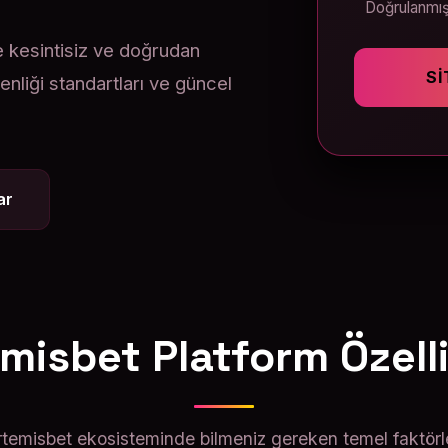
Doğrulanmış
 kesintisiz ve doğrudan
SI
enliği standartları ve güncel
ar
misbet Platform Özelli
temisbet ekosisteminde bilmeniz gereken temel faktörl