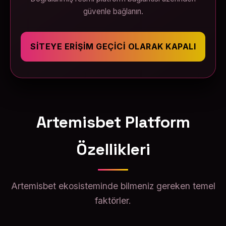
güvenle bağlanın.
SITEYE ERIŞIM GEÇICI OLARAK KAPALI
Artemisbet Platform
Özellikleri
Artemisbet ekosisteminde bilmeniz gereken temel
faktörler.