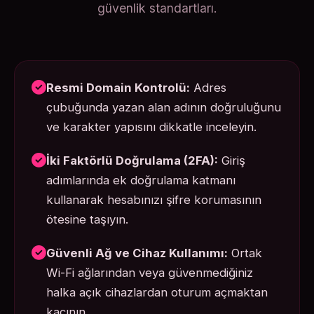
güvenlik standartları.
Resmi Domain Kontrolü:
Adres
çubuğunda yazan alan adının doğruluğunu
ve karakter yapısını dikkatle inceleyin.
İki Faktörlü Doğrulama (2FA):
Giriş
adımlarında ek doğrulama katmanı
kullanarak hesabınızı şifre korumasının
ötesine taşıyın.
Güvenli Ağ ve Cihaz Kullanımı:
Ortak
Wi-Fi ağlarından veya güvenmediğiniz
halka açık cihazlardan oturum açmaktan
kaçının.