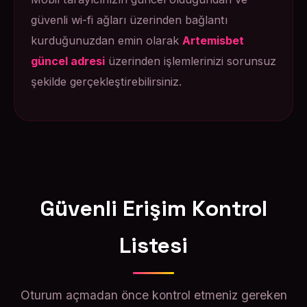
güvenli wi-fi ağları üzerinden bağlantı
kurduğunuzdan emin olarak
Artemisbet
güncel adresi
üzerinden işlemlerinizi sorunsuz
şekilde gerçekleştirebilirsiniz.
Güvenli Erişim Kontrol
Listesi
Oturum açmadan önce kontrol etmeniz gereken