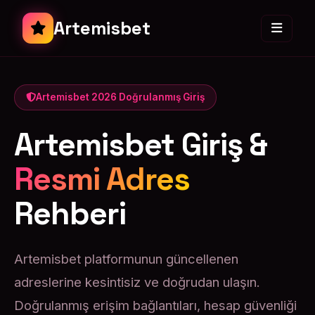
Artemisbet
Artemisbet 2026 Doğrulanmış Giriş
Artemisbet Giriş &
Resmi Adres
Rehberi
Artemisbet platformunun güncellenen
adreslerine kesintisiz ve doğrudan ulaşın.
Doğrulanmış erişim bağlantıları, hesap güvenliği