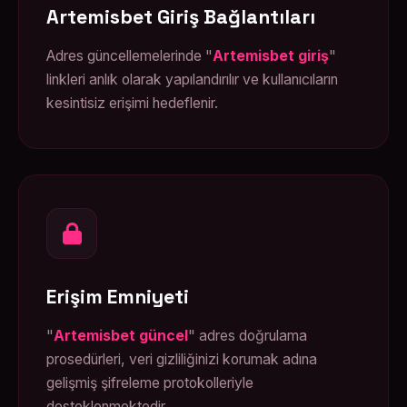
Artemisbet Giriş Bağlantıları
Adres güncellemelerinde "
Artemisbet giriş
"
linkleri anlık olarak yapılandırılır ve kullanıcıların
kesintisiz erişimi hedeflenir.
Erişim Emniyeti
"
Artemisbet güncel
" adres doğrulama
prosedürleri, veri gizliliğinizi korumak adına
gelişmiş şifreleme protokolleriyle
desteklenmektedir.