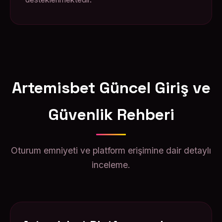
Artemisbet Güncel Giriş ve
Güvenlik Rehberi
Oturum emniyeti ve platform erişimine dair detaylı
inceleme.