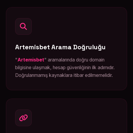
Artemisbet Arama Doğruluğu
"
Artemisbet
" aramalarında doğru domain
bilgisine ulaşmak, hesap güvenliğinin ilk adımıdır.
Doğrulanmamış kaynaklara itibar edilmemelidir.