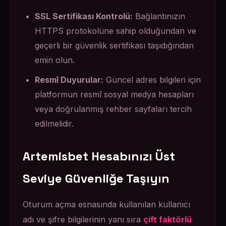
SSL Sertifikası Kontrolü:
Bağlantınızın
HTTPS protokolüne sahip olduğundan ve
geçerli bir güvenlik sertifikası taşıdığından
emin olun.
Resmî Duyurular:
Güncel adres bilgileri için
platformun resmî sosyal medya hesapları
veya doğrulanmış rehber sayfaları tercih
edilmelidir.
Artemisbet Hesabınızı Üst
Seviye Güvenliğe Taşıyın
Oturum açma esnasında kullanılan kullanıcı
adı ve şifre bilgilerinin yanı sıra
çift faktörlü