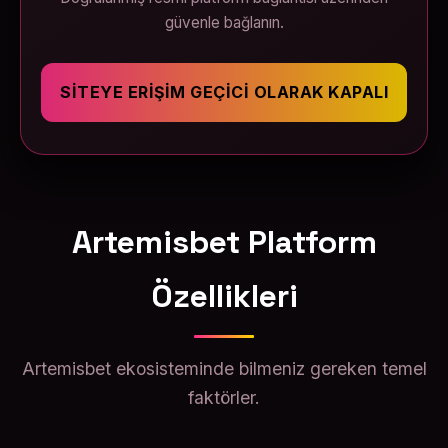
güvenle bağlanın.
SITEYE ERIŞIM GEÇICI OLARAK KAPALI
Artemisbet Platform
Özellikleri
Artemisbet ekosisteminde bilmeniz gereken temel
faktörler.