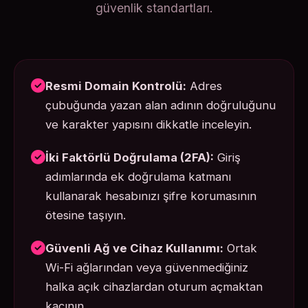
güvenlik standartları.
Resmi Domain Kontrolü:
Adres
çubuğunda yazan alan adının doğruluğunu
ve karakter yapısını dikkatle inceleyin.
İki Faktörlü Doğrulama (2FA):
Giriş
adımlarında ek doğrulama katmanı
kullanarak hesabınızı şifre korumasının
ötesine taşıyın.
Güvenli Ağ ve Cihaz Kullanımı:
Ortak
Wi-Fi ağlarından veya güvenmediğiniz
halka açık cihazlardan oturum açmaktan
kaçının.