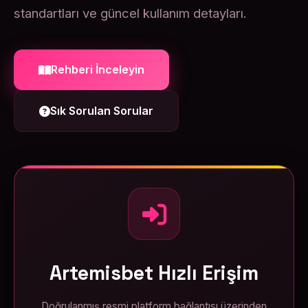
standartları ve güncel kullanım detayları.
Rehberi İnceleyin
Sık Sorulan Sorular
Artemisbet Hızlı Erişim
Doğrulanmış resmi platform bağlantısı üzerinden