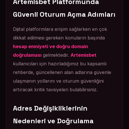
Artemisbet Platformunda
Güvenli Oturum Açma Adımları
Dijital platformlara erişim sağlarken en çok
dikkat edilmesi gereken konuların başında
hesap emniyeti ve doğru domain
doğrulaması
gelmektedir.
Artemisbet
kullanıcıları için hazırladığımız bu kapsamlı
rehberde, güncellenen alan adlarına güvenle
ulaşmanın yollarını ve oturum güvenliğini
artıracak kritik tavsiyeleri bulabilirsiniz.
Adres Değişikliklerinin
Nedenleri ve Doğrulama