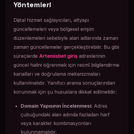
Yöntemleri
Dijital hizmet sağlayıcıları, altyapı
güncellemeleri veya bölgesel erişim
düzenlemeleri sebebiyle alan adlarında zaman
zaman güncellemeler gerçekleştirebilir. Bu gibi
süreçlerde
Artemisbet giriş
adreslerinin
güncel halini öğrenmek için resmî bilgilendirme
kanalları ve doğrulama mekanizmaları
kullanılmalıdır. Yanıltıcı arama sonuçlarından
korunmak için şu hususlara dikkat edilmelidir:
Domain Yapısının İncelenmesi:
Adres
çubuğundaki alan adında fazladan harf
veya karakter kombinasyonları
bulunmamalıdır.