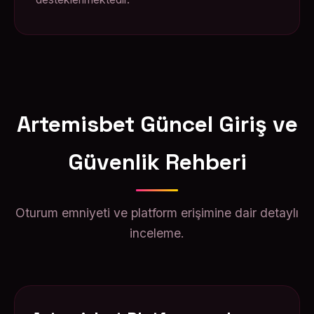
Artemisbet Güncel Giriş ve
Güvenlik Rehberi
Oturum emniyeti ve platform erişimine dair detaylı
inceleme.