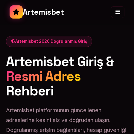
Artemisbet
Artemisbet 2026 Doğrulanmış Giriş
Artemisbet Giriş &
Resmi Adres
Rehberi
Artemisbet platformunun güncellenen
adreslerine kesintisiz ve doğrudan ulaşın.
Doğrulanmış erişim bağlantıları, hesap güvenliği