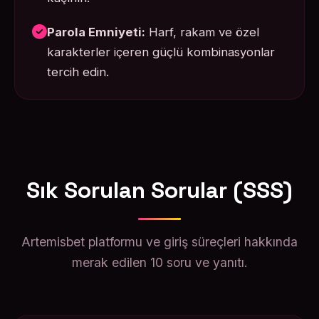
Parola Emniyeti:
Harf, rakam ve özel
karakterler içeren güçlü kombinasyonlar
tercih edin.
Sık Sorulan Sorular (SSS)
Artemisbet platformu ve giriş süreçleri hakkında
merak edilen 10 soru ve yanıtı.