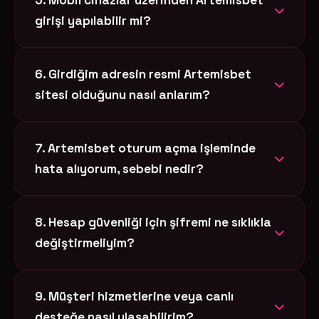
5. Mobil cihazlar üzerinden Artemisbet
girişi yapılabilir mi?
6. Girdiğim adresin resmi Artemisbet
sitesi olduğunu nasıl anlarım?
7. Artemisbet oturum açma işleminde
hata alıyorum, sebebi nedir?
8. Hesap güvenliği için şifremi ne sıklıkla
değiştirmeliyim?
9. Müşteri hizmetlerine veya canlı
desteğe nasıl ulaşabilirim?