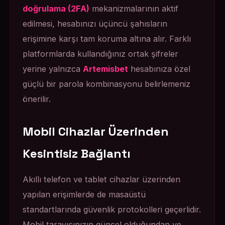
doğrulama (2FA)
mekanizmalarının aktif
edilmesi, hesabınızı üçüncü şahısların
erişimine karşı tam koruma altına alır. Farklı
platformlarda kullandığınız ortak şifreler
yerine yalnızca
Artemisbet
hesabınıza özel
güçlü bir parola kombinasyonu belirlemeniz
önerilir.
Mobil Cihazlar Üzerinden
Kesintisiz Bağlantı
Akıllı telefon ve tablet cihazlar üzerinden
yapılan erişimlerde de masaüstü
standartlarında güvenlik protokolleri geçerlidir.
Mobil tarayıcınızın güncel olduğundan ve