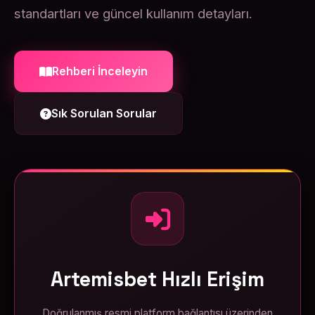
standartları ve güncel kullanım detayları.
Rehberi İnceleyin
Sık Sorulan Sorular
Artemisbet Hızlı Erişim
Doğrulanmış resmi platform bağlantısı üzerinden