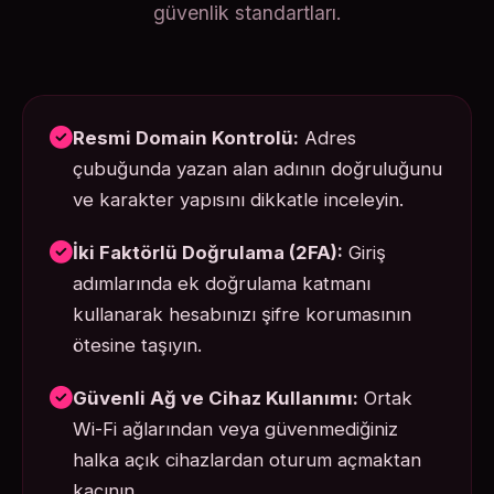
güvenlik standartları.
Resmi Domain Kontrolü:
Adres
çubuğunda yazan alan adının doğruluğunu
ve karakter yapısını dikkatle inceleyin.
İki Faktörlü Doğrulama (2FA):
Giriş
adımlarında ek doğrulama katmanı
kullanarak hesabınızı şifre korumasının
ötesine taşıyın.
Güvenli Ağ ve Cihaz Kullanımı:
Ortak
Wi-Fi ağlarından veya güvenmediğiniz
halka açık cihazlardan oturum açmaktan
kaçının.