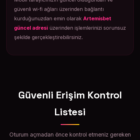
güvenli wi-fi ağları üzerinden bağlantı
kurduğunuzdan emin olarak
Artemisbet
güncel adresi
üzerinden işlemlerinizi sorunsuz
şekilde gerçekleştirebilirsiniz.
Güvenli Erişim Kontrol
Listesi
Oturum açmadan önce kontrol etmeniz gereken