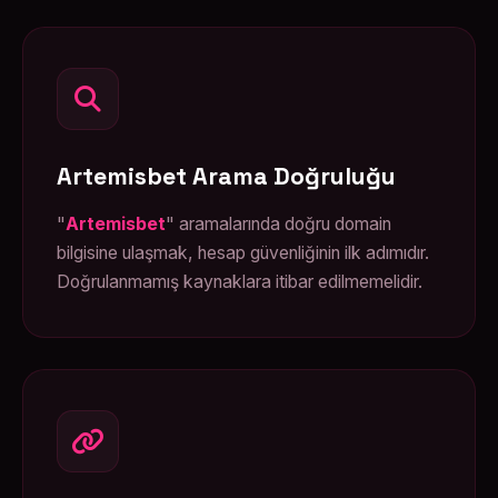
Artemisbet Arama Doğruluğu
"
Artemisbet
" aramalarında doğru domain
bilgisine ulaşmak, hesap güvenliğinin ilk adımıdır.
Doğrulanmamış kaynaklara itibar edilmemelidir.