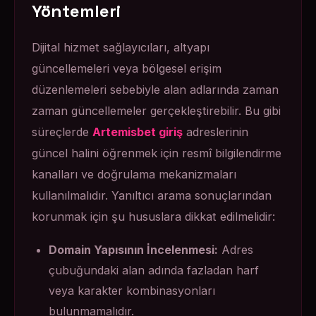
Yöntemleri
Dijital hizmet sağlayıcıları, altyapı
güncellemeleri veya bölgesel erişim
düzenlemeleri sebebiyle alan adlarında zaman
zaman güncellemeler gerçekleştirebilir. Bu gibi
süreçlerde
Artemisbet giriş
adreslerinin
güncel halini öğrenmek için resmî bilgilendirme
kanalları ve doğrulama mekanizmaları
kullanılmalıdır. Yanıltıcı arama sonuçlarından
korunmak için şu hususlara dikkat edilmelidir:
Domain Yapısının İncelenmesi:
Adres
çubuğundaki alan adında fazladan harf
veya karakter kombinasyonları
bulunmamalıdır.