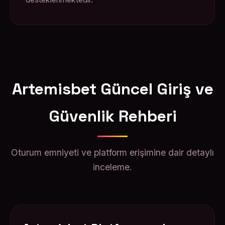
Artemisbet Güncel Giriş ve
Güvenlik Rehberi
Oturum emniyeti ve platform erişimine dair detaylı
inceleme.