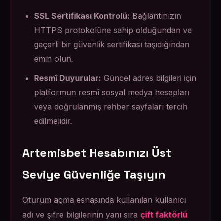
SSL Sertifikası Kontrolü:
Bağlantınızın
HTTPS protokolüne sahip olduğundan ve
geçerli bir güvenlik sertifikası taşıdığından
emin olun.
Resmî Duyurular:
Güncel adres bilgileri için
platformun resmî sosyal medya hesapları
veya doğrulanmış rehber sayfaları tercih
edilmelidir.
Artemisbet Hesabınızı Üst
Seviye Güvenliğe Taşıyın
Oturum açma esnasında kullanılan kullanıcı
adı ve şifre bilgilerinin yanı sıra
çift faktörlü