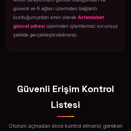
güvenli wi-fi ağları üzerinden bağlantı
kurduğunuzdan emin olarak
Artemisbet
güncel adresi
üzerinden işlemlerinizi sorunsuz
şekilde gerçekleştirebilirsiniz.
Güvenli Erişim Kontrol
Listesi
Oturum açmadan önce kontrol etmeniz gereken