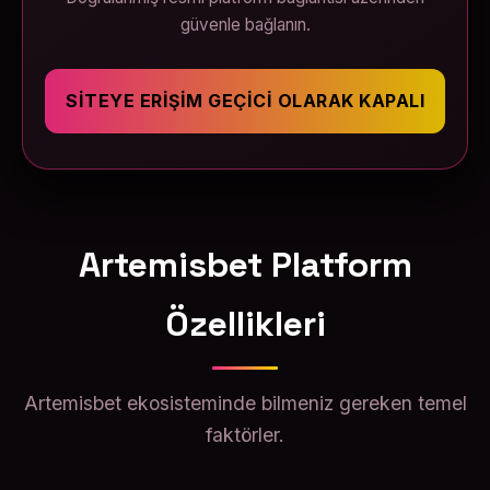
güvenle bağlanın.
SITEYE ERIŞIM GEÇICI OLARAK KAPALI
Artemisbet Platform
Özellikleri
Artemisbet ekosisteminde bilmeniz gereken temel
faktörler.