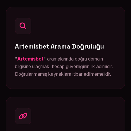
Artemisbet Arama Doğruluğu
"
Artemisbet
" aramalarında doğru domain
bilgisine ulaşmak, hesap güvenliğinin ilk adımıdır.
Doğrulanmamış kaynaklara itibar edilmemelidir.