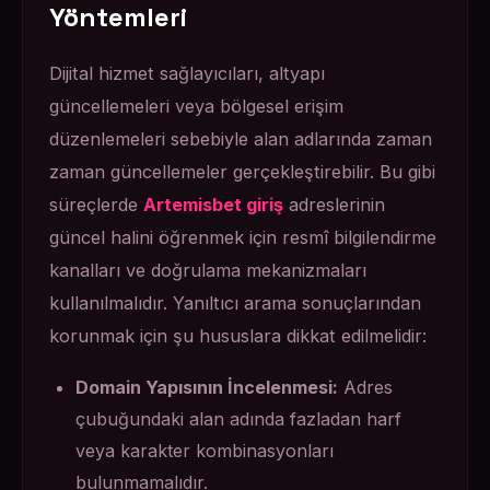
Yöntemleri
Dijital hizmet sağlayıcıları, altyapı
güncellemeleri veya bölgesel erişim
düzenlemeleri sebebiyle alan adlarında zaman
zaman güncellemeler gerçekleştirebilir. Bu gibi
süreçlerde
Artemisbet giriş
adreslerinin
güncel halini öğrenmek için resmî bilgilendirme
kanalları ve doğrulama mekanizmaları
kullanılmalıdır. Yanıltıcı arama sonuçlarından
korunmak için şu hususlara dikkat edilmelidir:
Domain Yapısının İncelenmesi:
Adres
çubuğundaki alan adında fazladan harf
veya karakter kombinasyonları
bulunmamalıdır.