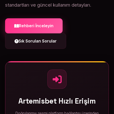
standartları ve güncel kullanım detayları.
Rehberi İnceleyin
Sık Sorulan Sorular
Artemisbet Hızlı Erişim
Doğrulanmış resmi platform bağlantısı üzerinden