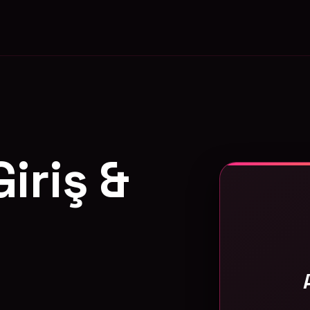
iriş &