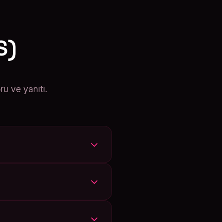
S)
u ve yanıtı.