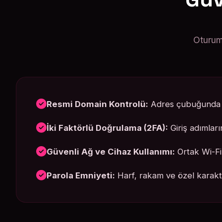
Oturum
Resmi Domain Kontrolü:
Adres çubuğunda ya
İki Faktörlü Doğrulama (2FA):
Giriş adımlar
Güvenli Ağ ve Cihaz Kullanımı:
Ortak Wi-Fi
Parola Emniyeti:
Harf, rakam ve özel karakt