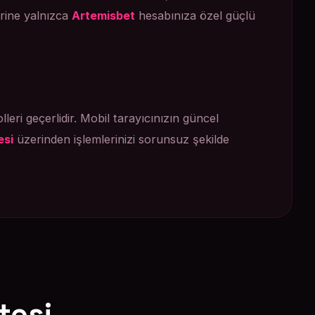
erine yalnızca
Artemisbet
hesabınıza özel güçlü
eri geçerlidir. Mobil tarayıcınızın güncel
esi
üzerinden işlemlerinizi sorunsuz şekilde
tesi