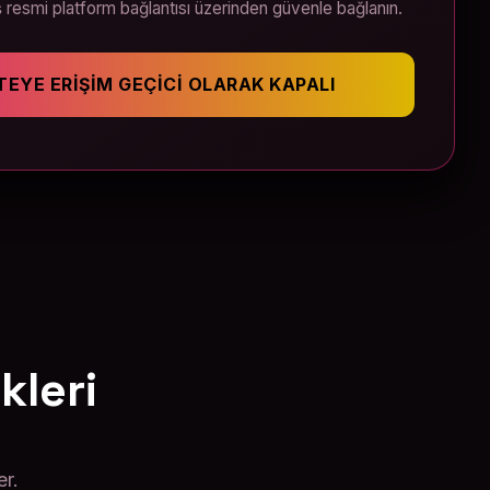
 resmi platform bağlantısı üzerinden güvenle bağlanın.
TEYE ERIŞIM GEÇICI OLARAK KAPALI
kleri
er.