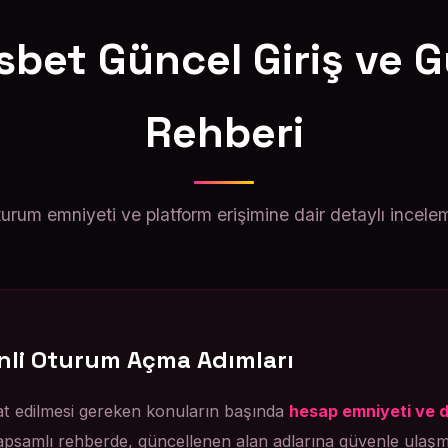
sbet Güncel Giriş ve G
Rehberi
urum emniyeti ve platform erişimine dair detaylı incele
nli Oturum Açma Adımları
kat edilmesi gereken konuların başında
hesap emniyeti ve 
 kapsamlı rehberde, güncellenen alan adlarına güvenle ulaşm