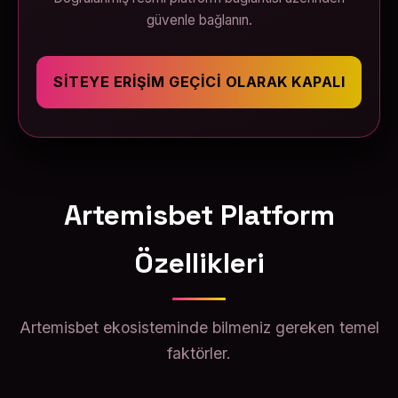
güvenle bağlanın.
SITEYE ERIŞIM GEÇICI OLARAK KAPALI
Artemisbet Platform
Özellikleri
Artemisbet ekosisteminde bilmeniz gereken temel
faktörler.