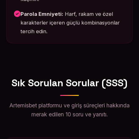
Parola Emniyeti:
Harf, rakam ve özel
karakterler içeren güçlü kombinasyonlar
tercih edin.
Sık Sorulan Sorular (SSS)
Artemisbet platformu ve giriş süreçleri hakkında
merak edilen 10 soru ve yanıtı.