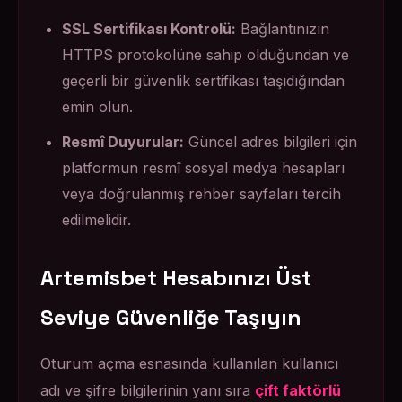
SSL Sertifikası Kontrolü:
Bağlantınızın
HTTPS protokolüne sahip olduğundan ve
geçerli bir güvenlik sertifikası taşıdığından
emin olun.
Resmî Duyurular:
Güncel adres bilgileri için
platformun resmî sosyal medya hesapları
veya doğrulanmış rehber sayfaları tercih
edilmelidir.
Artemisbet Hesabınızı Üst
Seviye Güvenliğe Taşıyın
Oturum açma esnasında kullanılan kullanıcı
adı ve şifre bilgilerinin yanı sıra
çift faktörlü