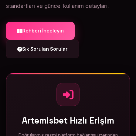
standartları ve güncel kullanım detayları.
Rehberi İnceleyin
Sık Sorulan Sorular
Artemisbet Hızlı Erişim
Doğrulanmış resmi platform bağlantısı üzerinden