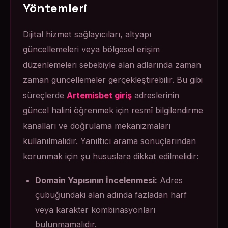
Yöntemleri
Dijital hizmet sağlayıcıları, altyapı
güncellemeleri veya bölgesel erişim
düzenlemeleri sebebiyle alan adlarında zaman
zaman güncellemeler gerçekleştirebilir. Bu gibi
süreçlerde
Artemisbet giriş
adreslerinin
güncel halini öğrenmek için resmî bilgilendirme
kanalları ve doğrulama mekanizmaları
kullanılmalıdır. Yanıltıcı arama sonuçlarından
korunmak için şu hususlara dikkat edilmelidir:
Domain Yapısının İncelenmesi:
Adres
çubuğundaki alan adında fazladan harf
veya karakter kombinasyonları
bulunmamalıdır.