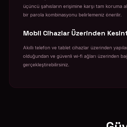
üçüncü şahısların erişimine karşı tam koruma altı
bir parola kombinasyonu belirlemeniz önerilir.
Mobil Cihazlar Üzerinden Kesint
Akıllı telefon ve tablet cihazlar üzerinden yapıl
olduğundan ve güvenli wi-fi ağları üzerinden 
gerçekleştirebilirsiniz.
Güv