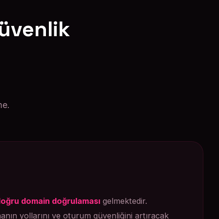
üvenlik
me.
doğru domain doğrulaması
gelmektedir.
anın yollarını ve oturum güvenliğini artıracak