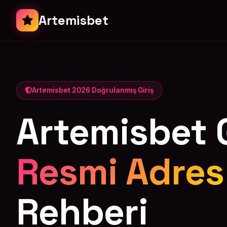
Artemisbet
Artemisbet 2026 Doğrulanmış Giriş
Artemisbet G
Resmi Adres
Rehberi