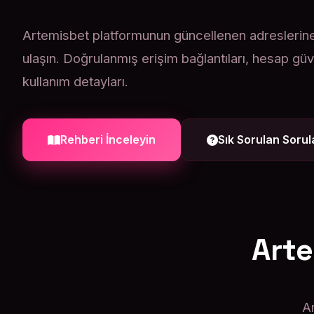
Artemisbet platformunun güncellenen adreslerine
ulaşın. Doğrulanmış erişim bağlantıları, hesap güv
kullanım detayları.
Rehberi İnceleyin
Sık Sorulan Sorul
Arte
Ar