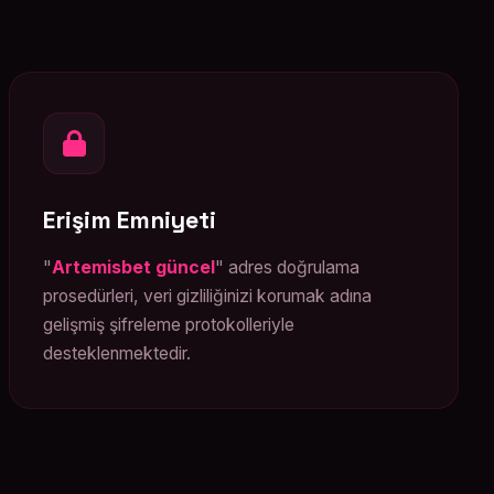
Erişim Emniyeti
"
Artemisbet güncel
" adres doğrulama
prosedürleri, veri gizliliğinizi korumak adına
gelişmiş şifreleme protokolleriyle
desteklenmektedir.