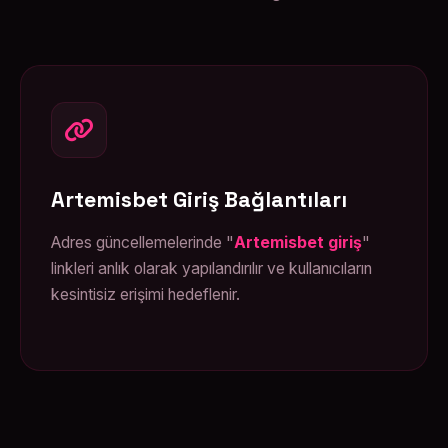
Artemisbet Giriş Bağlantıları
Adres güncellemelerinde "
Artemisbet giriş
"
linkleri anlık olarak yapılandırılır ve kullanıcıların
kesintisiz erişimi hedeflenir.