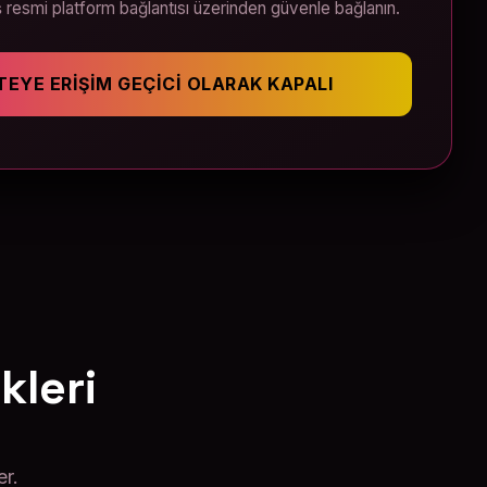
 resmi platform bağlantısı üzerinden güvenle bağlanın.
TEYE ERIŞIM GEÇICI OLARAK KAPALI
kleri
er.