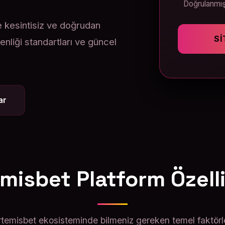
Doğrulanmış
 kesintisiz ve doğrudan
SI
enliği standartları ve güncel
ar
misbet Platform Özelli
temisbet ekosisteminde bilmeniz gereken temel faktörl