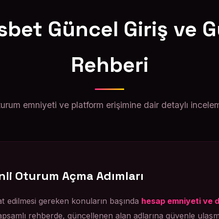
sbet Güncel Giriş ve G
Rehberi
urum emniyeti ve platform erişimine dair detaylı incele
nli Oturum Açma Adımları
kat edilmesi gereken konuların başında
hesap emniyeti ve 
 kapsamlı rehberde, güncellenen alan adlarına güvenle ulaşm