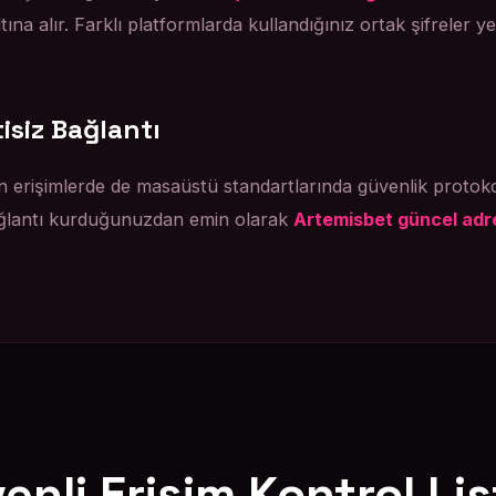
na alır. Farklı platformlarda kullandığınız ortak şifreler y
isiz Bağlantı
an erişimlerde de masaüstü standartlarında güvenlik protokoll
bağlantı kurduğunuzdan emin olarak
Artemisbet güncel adr
enli Erişim Kontrol Lis