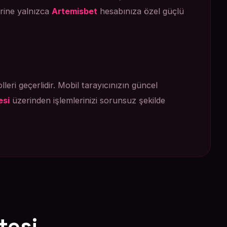
erine yalnızca
Artemisbet
hesabınıza özel güçlü
eri geçerlidir. Mobil tarayıcınızın güncel
esi
üzerinden işlemlerinizi sorunsuz şekilde
tesi