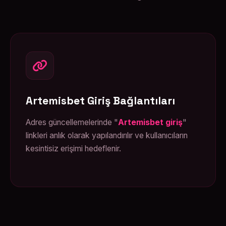
Artemisbet Giriş Bağlantıları
Adres güncellemelerinde "
Artemisbet giriş
"
linkleri anlık olarak yapılandırılır ve kullanıcıların
kesintisiz erişimi hedeflenir.