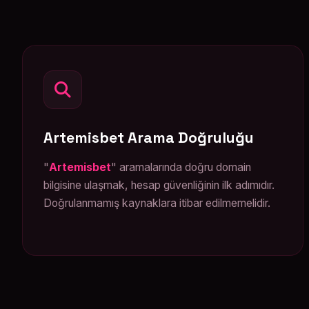
Artemisbet Arama Doğruluğu
"
Artemisbet
" aramalarında doğru domain
bilgisine ulaşmak, hesap güvenliğinin ilk adımıdır.
Doğrulanmamış kaynaklara itibar edilmemelidir.