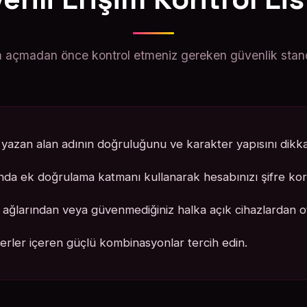
 açmadan önce kontrol etmeniz gereken güvenlik standa
zan alan adının doğruluğunu ve karakter yapısını dikkat
ında ek doğrulama katmanı kullanarak hesabınızı şifre kor
 ağlarından veya güvenmediğiniz halka açık cihazlardan 
erler içeren güçlü kombinasyonlar tercih edin.