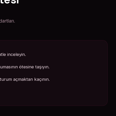
rtları.
le inceleyin.
umasının ötesine taşıyın.
oturum açmaktan kaçının.