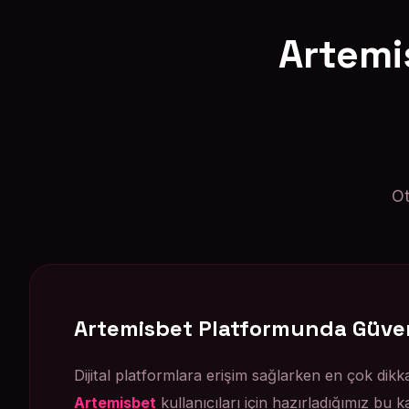
Artemi
Ot
Artemisbet Platformunda Güve
Dijital platformlara erişim sağlarken en çok dik
Artemisbet
kullanıcıları için hazırladığımız bu