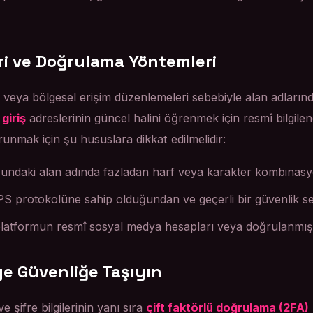
eri ve Doğrulama Yöntemleri
leri veya bölgesel erişim düzenlemeleri sebebiyle alan adla
giriş
adreslerinin güncel halini öğrenmek için resmî bilgil
runmak için şu hususlara dikkat edilmelidir:
ndaki alan adında fazladan harf veya karakter kombinasyo
 protokolüne sahip olduğundan ve geçerli bir güvenlik sert
 platformun resmî sosyal medya hesapları veya doğrulanmış r
ye Güvenliğe Taşıyın
 şifre bilgilerinin yanı sıra
çift faktörlü doğrulama (2FA)