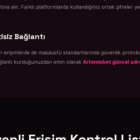
na alır. Farklı platformlarda kullandığınız ortak şifreler y
isiz Bağlantı
an erişimlerde de masaüstü standartlarında güvenlik protokoll
bağlantı kurduğunuzdan emin olarak
Artemisbet güncel adr
enli Erişim Kontrol Lis