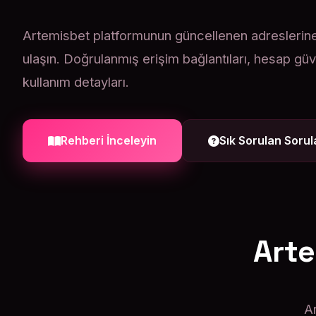
Artemisbet platformunun güncellenen adreslerine
ulaşın. Doğrulanmış erişim bağlantıları, hesap güv
kullanım detayları.
Rehberi İnceleyin
Sık Sorulan Sorul
Arte
Ar