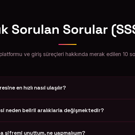
ık Sorulan Sorular (SS
latformu ve giriş süreçleri hakkında merak edilen 10 sor
sine en hızlı nasıl ulaşılır?
si neden belirli aralıklarla değişmektedir?
a şifremi unuttum, ne yapmalıyım?