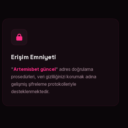
Erişim Emniyeti
"
Artemisbet güncel
" adres doğrulama
prosedürleri, veri gizliliğinizi korumak adına
gelişmiş şifreleme protokolleriyle
desteklenmektedir.