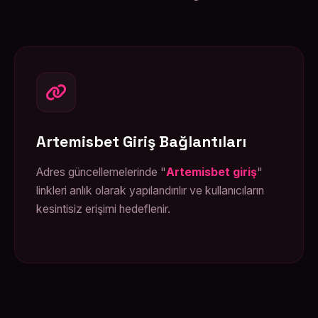
Artemisbet Giriş Bağlantıları
Adres güncellemelerinde "
Artemisbet giriş
"
linkleri anlık olarak yapılandırılır ve kullanıcıların
kesintisiz erişimi hedeflenir.