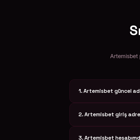
S
Artemisbet p
1. Artemisbet güncel adre
2. Artemisbet giriş adre
3. Artemisbet hesabımd