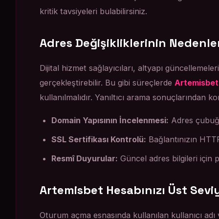
kritik tavsiyeleri bulabilirsiniz.
Adres Değişikliklerinin Nedenl
Dijital hizmet sağlayıcıları, altyapı güncelleme
gerçekleştirebilir. Bu gibi süreçlerde
Artemisbet 
kullanılmalıdır. Yanıltıcı arama sonuçlarından ko
Domain Yapısının İncelenmesi:
Adres çubuğu
SSL Sertifikası Kontrolü:
Bağlantınızın HTTPS
Resmî Duyurular:
Güncel adres bilgileri için
Artemisbet Hesabınızı Üst Sevi
Oturum açma esnasında kullanılan kullanıcı adı ve