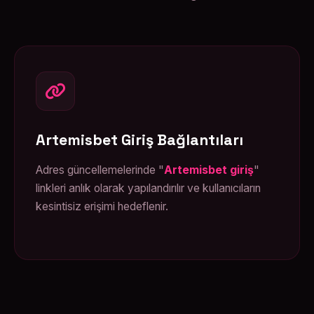
Artemisbet Giriş Bağlantıları
Adres güncellemelerinde "
Artemisbet giriş
"
linkleri anlık olarak yapılandırılır ve kullanıcıların
kesintisiz erişimi hedeflenir.