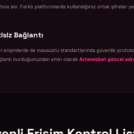
na alır. Farklı platformlarda kullandığınız ortak şifreler y
isiz Bağlantı
an erişimlerde de masaüstü standartlarında güvenlik protokoll
bağlantı kurduğunuzdan emin olarak
Artemisbet güncel adr
enli Erişim Kontrol Lis