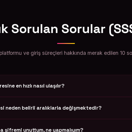
ık Sorulan Sorular (SS
latformu ve giriş süreçleri hakkında merak edilen 10 sor
sine en hızlı nasıl ulaşılır?
si neden belirli aralıklarla değişmektedir?
a şifremi unuttum, ne yapmalıyım?