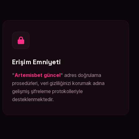
Erişim Emniyeti
"
Artemisbet güncel
" adres doğrulama
prosedürleri, veri gizliliğinizi korumak adına
gelişmiş şifreleme protokolleriyle
desteklenmektedir.