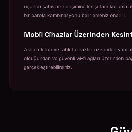
üçüncü şahısların erişimine karşı tam koruma altı
bir parola kombinasyonu belirlemeniz önerilir.
Mobil Cihazlar Üzerinden Kesint
Akıllı telefon ve tablet cihazlar üzerinden yapıl
olduğundan ve güvenli wi-fi ağları üzerinden 
gerçekleştirebilirsiniz.
Güv