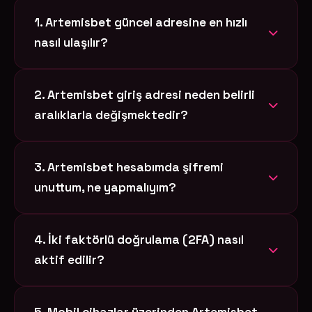
1. Artemisbet güncel adresine en hızlı
nasıl ulaşılır?
2. Artemisbet giriş adresi neden belirli
aralıklarla değişmektedir?
3. Artemisbet hesabımda şifremi
unuttum, ne yapmalıyım?
4. İki faktörlü doğrulama (2FA) nasıl
aktif edilir?