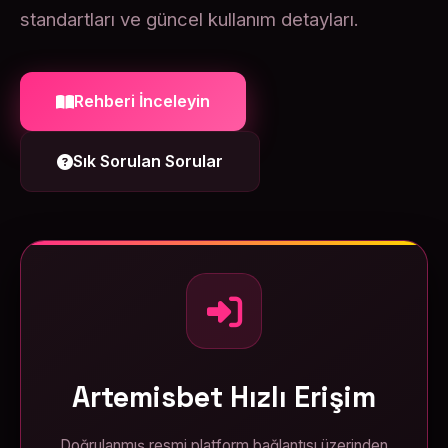
standartları ve güncel kullanım detayları.
Rehberi İnceleyin
Sık Sorulan Sorular
Artemisbet Hızlı Erişim
Doğrulanmış resmi platform bağlantısı üzerinden