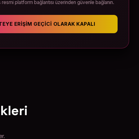
 resmi platform bağlantısı üzerinden güvenle bağlanın.
TEYE ERIŞIM GEÇICI OLARAK KAPALI
kleri
er.