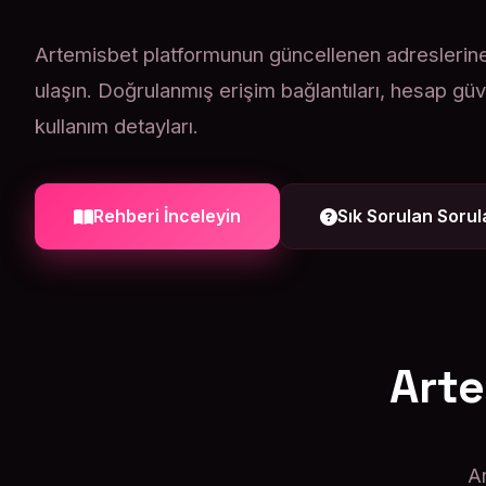
Artemisbet platformunun güncellenen adreslerine
ulaşın. Doğrulanmış erişim bağlantıları, hesap güv
kullanım detayları.
Rehberi İnceleyin
Sık Sorulan Sorul
Arte
Ar