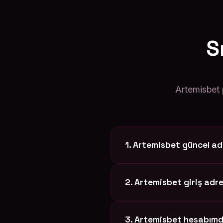
S
Artemisbet p
1. Artemisbet güncel adre
2. Artemisbet giriş adre
3. Artemisbet hesabımd