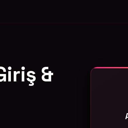
iriş &