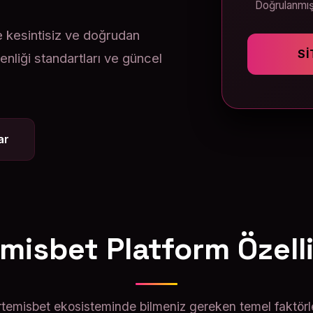
Doğrulanmış
 kesintisiz ve doğrudan
SI
enliği standartları ve güncel
ar
misbet Platform Özelli
temisbet ekosisteminde bilmeniz gereken temel faktörl