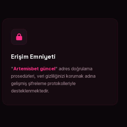
Erişim Emniyeti
"
Artemisbet güncel
" adres doğrulama
prosedürleri, veri gizliliğinizi korumak adına
gelişmiş şifreleme protokolleriyle
desteklenmektedir.