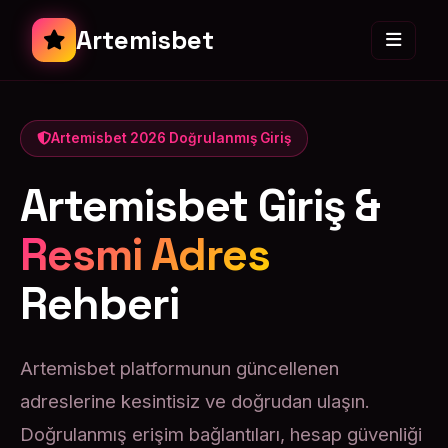
Artemisbet
Artemisbet 2026 Doğrulanmış Giriş
Artemisbet Giriş &
Resmi Adres
Rehberi
Artemisbet platformunun güncellenen
adreslerine kesintisiz ve doğrudan ulaşın.
Doğrulanmış erişim bağlantıları, hesap güvenliği