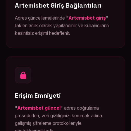
Artemisbet Giriş Bağlantıları
Adres güncellemelerinde "
Artemisbet giriş
"
linkleri anlık olarak yapılandırılır ve kullanıcıların
kesintisiz erişimi hedeflenir.
Erişim Emniyeti
"
Artemisbet güncel
" adres doğrulama
prosedürleri, veri gizliliğinizi korumak adına
gelişmiş şifreleme protokolleriyle
desteklenmektedir.