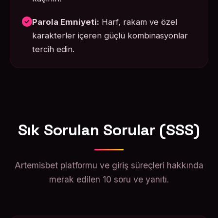
Parola Emniyeti:
Harf, rakam ve özel
karakterler içeren güçlü kombinasyonlar
tercih edin.
Sık Sorulan Sorular (SSS)
Artemisbet platformu ve giriş süreçleri hakkında
merak edilen 10 soru ve yanıtı.