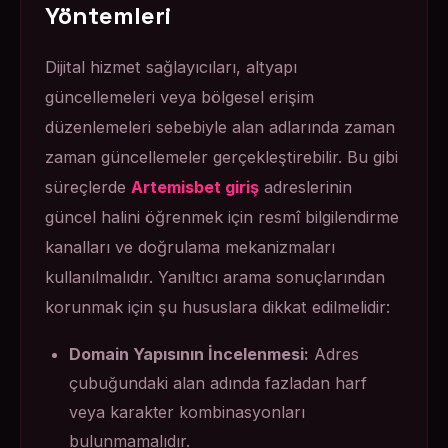
Yöntemleri
Dijital hizmet sağlayıcıları, altyapı
güncellemeleri veya bölgesel erişim
düzenlemeleri sebebiyle alan adlarında zaman
zaman güncellemeler gerçekleştirebilir. Bu gibi
süreçlerde
Artemisbet giriş
adreslerinin
güncel halini öğrenmek için resmî bilgilendirme
kanalları ve doğrulama mekanizmaları
kullanılmalıdır. Yanıltıcı arama sonuçlarından
korunmak için şu hususlara dikkat edilmelidir:
Domain Yapısının İncelenmesi:
Adres
çubuğundaki alan adında fazladan harf
veya karakter kombinasyonları
bulunmamalıdır.