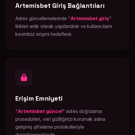
Artemisbet Giriş Bağlantıları
Adres güncellemelerinde "
Artemisbet giriş
"
linkleri anlık olarak yapılandırılır ve kullanıcıların
kesintisiz erişimi hedeflenir.
Erişim Emniyeti
"
Artemisbet güncel
" adres doğrulama
prosedürleri, veri gizliliğinizi korumak adına
gelişmiş şifreleme protokolleriyle
desteklenmektedir.