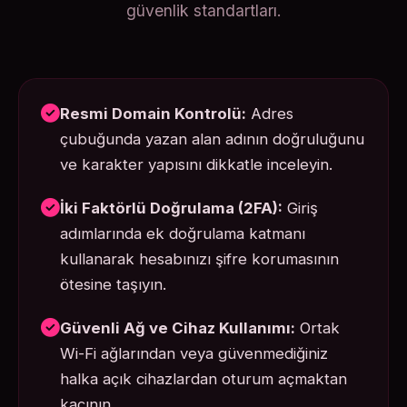
güvenlik standartları.
Resmi Domain Kontrolü:
Adres
çubuğunda yazan alan adının doğruluğunu
ve karakter yapısını dikkatle inceleyin.
İki Faktörlü Doğrulama (2FA):
Giriş
adımlarında ek doğrulama katmanı
kullanarak hesabınızı şifre korumasının
ötesine taşıyın.
Güvenli Ağ ve Cihaz Kullanımı:
Ortak
Wi-Fi ağlarından veya güvenmediğiniz
halka açık cihazlardan oturum açmaktan
kaçının.