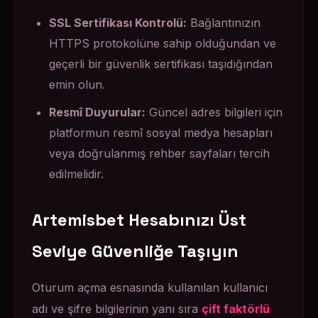
SSL Sertifikası Kontrolü:
Bağlantınızın
HTTPS protokolüne sahip olduğundan ve
geçerli bir güvenlik sertifikası taşıdığından
emin olun.
Resmî Duyurular:
Güncel adres bilgileri için
platformun resmî sosyal medya hesapları
veya doğrulanmış rehber sayfaları tercih
edilmelidir.
Artemisbet Hesabınızı Üst
Seviye Güvenliğe Taşıyın
Oturum açma esnasında kullanılan kullanıcı
adı ve şifre bilgilerinin yanı sıra
çift faktörlü