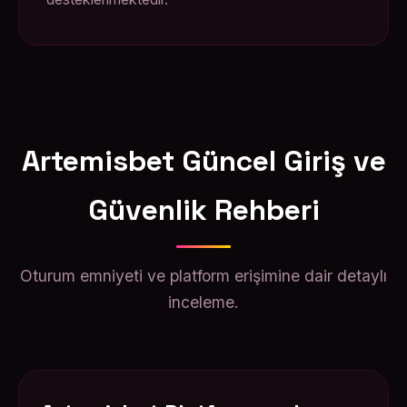
Artemisbet Güncel Giriş ve
Güvenlik Rehberi
Oturum emniyeti ve platform erişimine dair detaylı
inceleme.