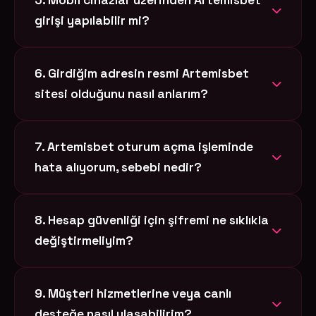
5. Mobil cihazlar üzerinden Artemisbet
girişi yapılabilir mi?
6. Girdiğim adresin resmi Artemisbet
sitesi olduğunu nasıl anlarım?
7. Artemisbet oturum açma işleminde
hata alıyorum, sebebi nedir?
8. Hesap güvenliği için şifremi ne sıklıkla
değiştirmeliyim?
9. Müşteri hizmetlerine veya canlı
desteğe nasıl ulaşabilirim?