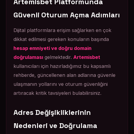
Artemisbet Platformunda
Güvenli Oturum Açma Adımları
Dijital platformlara erişim sağlarken en çok
dikkat edilmesi gereken konuların başında
hesap emniyeti ve doğru domain
doğrulaması
gelmektedir.
Artemisbet
kullanıcıları için hazırladığımız bu kapsamlı
rehberde, güncellenen alan adlarına güvenle
ulaşmanın yollarını ve oturum güvenliğini
artıracak kritik tavsiyeleri bulabilirsiniz.
Adres Değişikliklerinin
Nedenleri ve Doğrulama