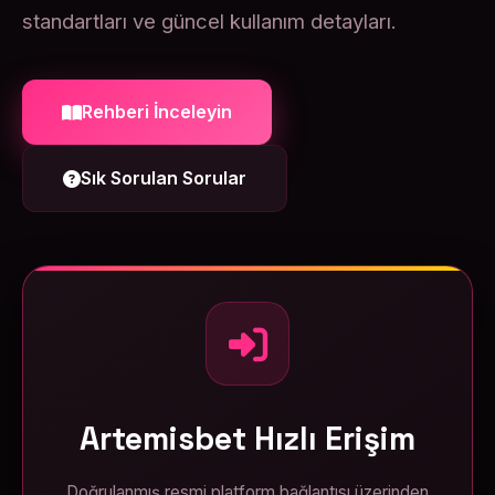
standartları ve güncel kullanım detayları.
Rehberi İnceleyin
Sık Sorulan Sorular
Artemisbet Hızlı Erişim
Doğrulanmış resmi platform bağlantısı üzerinden