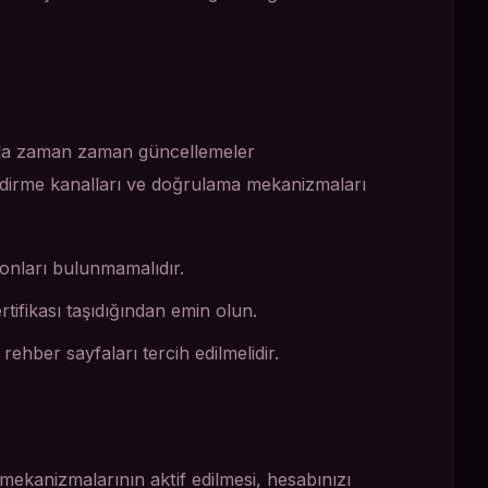
rında zaman zaman güncellemeler
endirme kanalları ve doğrulama mekanizmaları
nları bulunmamalıdır.
ifikası taşıdığından emin olun.
ehber sayfaları tercih edilmelidir.
mekanizmalarının aktif edilmesi, hesabınızı