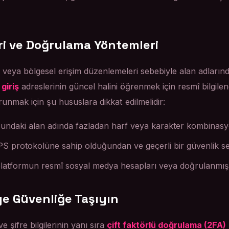
eri ve Doğrulama Yöntemleri
leri veya bölgesel erişim düzenlemeleri sebebiyle alan adla
giriş
adreslerinin güncel halini öğrenmek için resmî bilgil
runmak için şu hususlara dikkat edilmelidir:
ndaki alan adında fazladan harf veya karakter kombinasyo
 protokolüne sahip olduğundan ve geçerli bir güvenlik sert
 platformun resmî sosyal medya hesapları veya doğrulanmış r
ye Güvenliğe Taşıyın
 şifre bilgilerinin yanı sıra
çift faktörlü doğrulama (2FA)