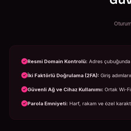
Oturum
Resmi Domain Kontrolü:
Adres çubuğunda ya
İki Faktörlü Doğrulama (2FA):
Giriş adımlar
Güvenli Ağ ve Cihaz Kullanımı:
Ortak Wi-Fi
Parola Emniyeti:
Harf, rakam ve özel karakt