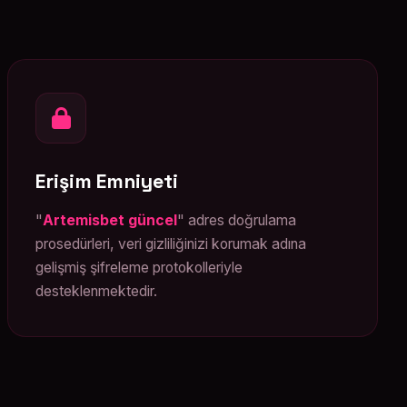
Erişim Emniyeti
"
Artemisbet güncel
" adres doğrulama
prosedürleri, veri gizliliğinizi korumak adına
gelişmiş şifreleme protokolleriyle
desteklenmektedir.