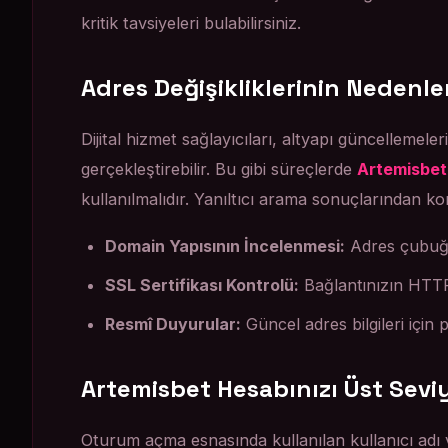
kritik tavsiyeleri bulabilirsiniz.
Adres Değişikliklerinin Nedenl
Dijital hizmet sağlayıcıları, altyapı güncelleme
gerçekleştirebilir. Bu gibi süreçlerde
Artemisbet 
kullanılmalıdır. Yanıltıcı arama sonuçlarından ko
Domain Yapısının İncelenmesi:
Adres çubuğu
SSL Sertifikası Kontrolü:
Bağlantınızın HTTPS
Resmî Duyurular:
Güncel adres bilgileri için
Artemisbet Hesabınızı Üst Sevi
Oturum açma esnasında kullanılan kullanıcı adı ve