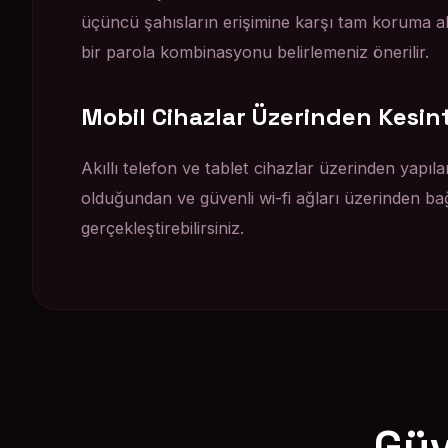
üçüncü şahısların erişimine karşı tam koruma altı
bir parola kombinasyonu belirlemeniz önerilir.
Mobil Cihazlar Üzerinden Kesint
Akıllı telefon ve tablet cihazlar üzerinden yapıl
olduğundan ve güvenli wi-fi ağları üzerinden 
gerçekleştirebilirsiniz.
Güv