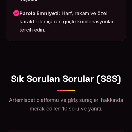
Parola Emniyeti:
Harf, rakam ve özel
karakterler içeren güçlü kombinasyonlar
tercih edin.
Sık Sorulan Sorular (SSS)
Artemisbet platformu ve giriş süreçleri hakkında
merak edilen 10 soru ve yanıtı.