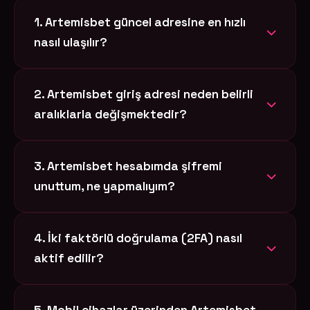
1. Artemisbet güncel adresine en hızlı
nasıl ulaşılır?
2. Artemisbet giriş adresi neden belirli
aralıklarla değişmektedir?
3. Artemisbet hesabımda şifremi
unuttum, ne yapmalıyım?
4. İki faktörlü doğrulama (2FA) nasıl
aktif edilir?