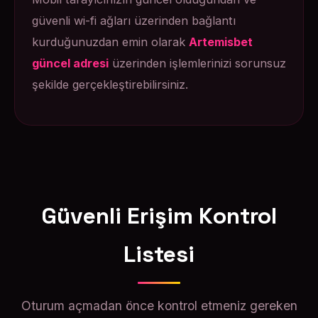
güvenli wi-fi ağları üzerinden bağlantı
kurduğunuzdan emin olarak
Artemisbet
güncel adresi
üzerinden işlemlerinizi sorunsuz
şekilde gerçekleştirebilirsiniz.
Güvenli Erişim Kontrol
Listesi
Oturum açmadan önce kontrol etmeniz gereken