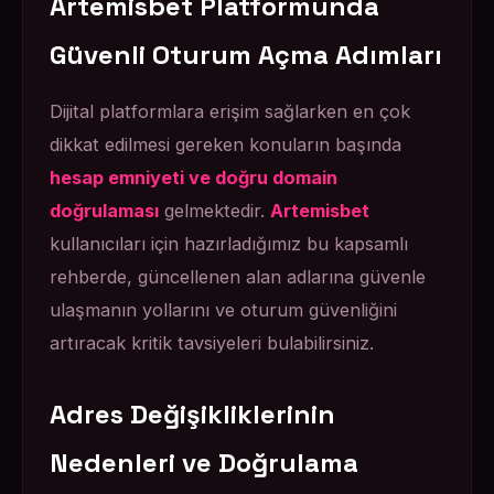
Artemisbet Platformunda
Güvenli Oturum Açma Adımları
Dijital platformlara erişim sağlarken en çok
dikkat edilmesi gereken konuların başında
hesap emniyeti ve doğru domain
doğrulaması
gelmektedir.
Artemisbet
kullanıcıları için hazırladığımız bu kapsamlı
rehberde, güncellenen alan adlarına güvenle
ulaşmanın yollarını ve oturum güvenliğini
artıracak kritik tavsiyeleri bulabilirsiniz.
Adres Değişikliklerinin
Nedenleri ve Doğrulama