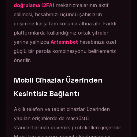
doğrulama (2FA)
mekanizmalarının aktif
edilmesi, hesabınızı üçüncü şahısların
erişimine karşı tam koruma altına alır. Farklı
platformlarda kullandığınız ortak şifreler
yerine yalnızca
Artemisbet
hesabınıza özel
güçlü bir parola kombinasyonu belirlemeniz
önerilir.
Mobil Cihazlar Üzerinden
Kesintisiz Bağlantı
Akıllı telefon ve tablet cihazlar üzerinden
yapılan erişimlerde de masaüstü
standartlarında güvenlik protokolleri geçerlidir.
Mobil tarayıcınızın güncel olduğundan ve