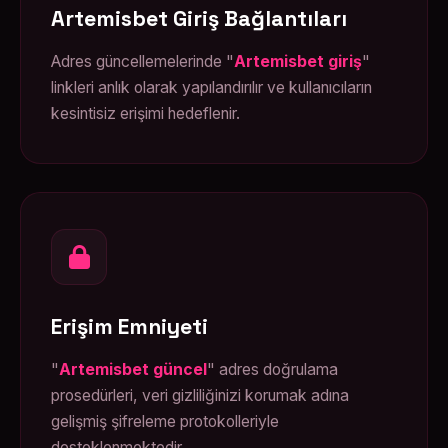
Artemisbet Giriş Bağlantıları
Adres güncellemelerinde "
Artemisbet giriş
"
linkleri anlık olarak yapılandırılır ve kullanıcıların
kesintisiz erişimi hedeflenir.
Erişim Emniyeti
"
Artemisbet güncel
" adres doğrulama
prosedürleri, veri gizliliğinizi korumak adına
gelişmiş şifreleme protokolleriyle
desteklenmektedir.