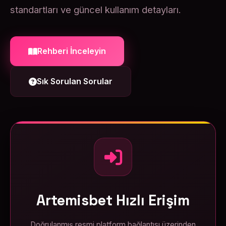
standartları ve güncel kullanım detayları.
Rehberi İnceleyin
Sık Sorulan Sorular
Artemisbet Hızlı Erişim
Doğrulanmış resmi platform bağlantısı üzerinden