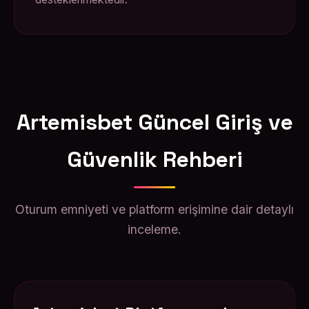
Artemisbet Güncel Giriş ve
Güvenlik Rehberi
Oturum emniyeti ve platform erişimine dair detaylı
inceleme.