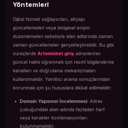
Yöntemleri
Dijital hizmet sağlayıcıları, altyapı
güncellemeleri veya bölgesel erişim
düzenlemeleri sebebiyle alan adlarında zaman
zaman güncellemeler gerçekleştirebilir. Bu gibi
süreçlerde
Artemisbet giriş
adreslerinin
güncel halini öğrenmek için resmî bilgilendirme
kanalları ve doğrulama mekanizmaları
kullanılmalıdır. Yanıltıcı arama sonuçlarından
korunmak için şu hususlara dikkat edilmelidir:
Domain Yapısının İncelenmesi:
Adres
çubuğundaki alan adında fazladan harf
veya karakter kombinasyonları
bulunmamalıdır.