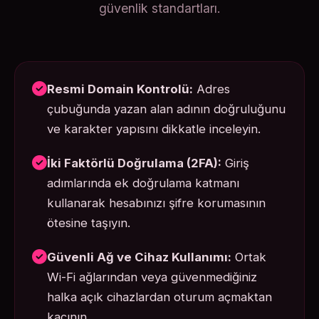
güvenlik standartları.
Resmi Domain Kontrolü:
Adres
çubuğunda yazan alan adının doğruluğunu
ve karakter yapısını dikkatle inceleyin.
İki Faktörlü Doğrulama (2FA):
Giriş
adımlarında ek doğrulama katmanı
kullanarak hesabınızı şifre korumasının
ötesine taşıyın.
Güvenli Ağ ve Cihaz Kullanımı:
Ortak
Wi-Fi ağlarından veya güvenmediğiniz
halka açık cihazlardan oturum açmaktan
kaçının.