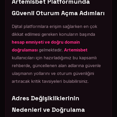
Artemisbet Platformunda
Güvenli Oturum Açma Adımları
Dijital platformlara erişim sağlarken en çok
dikkat edilmesi gereken konuların başında
hesap emniyeti ve doğru domain
doğrulaması
gelmektedir.
Artemisbet
kullanıcıları için hazırladığımız bu kapsamlı
rehberde, güncellenen alan adlarına güvenle
ulaşmanın yollarını ve oturum güvenliğini
artıracak kritik tavsiyeleri bulabilirsiniz.
Adres Değişikliklerinin
Nedenleri ve Doğrulama