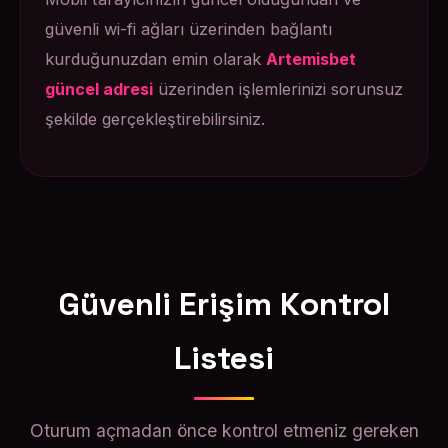
güvenli wi-fi ağları üzerinden bağlantı
kurduğunuzdan emin olarak
Artemisbet
güncel adresi
üzerinden işlemlerinizi sorunsuz
şekilde gerçekleştirebilirsiniz.
Güvenli Erişim Kontrol
Listesi
Oturum açmadan önce kontrol etmeniz gereken