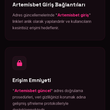
Artemisbet Giriş Bağlantıları
Adres güncellemelerinde "
Artemisbet giriş
"
linkleri anlık olarak yapılandırılır ve kullanıcıların
kesintisiz erişimi hedeflenir.
Erişim Emniyeti
"
Artemisbet güncel
" adres doğrulama
prosedürleri, veri gizliliğinizi korumak adına
gelişmiş şifreleme protokolleriyle
desteklenmektedir.