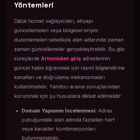
Yöntemleri
Dijital hizmet sağlayıcıları, altyapı
güncellemeleri veya bölgesel erişim
düzenlemeleri sebebiyle alan adlarında zaman
zaman güncellemeler gerçekleştirebilir. Bu gibi
süreçlerde
Artemisbet giriş
adreslerinin
güncel halini öğrenmek için resmî bilgilendirme
kanalları ve doğrulama mekanizmaları
kullanılmalıdır. Yanıltıcı arama sonuçlarından
korunmak için şu hususlara dikkat edilmelidir:
Domain Yapısının İncelenmesi:
Adres
çubuğundaki alan adında fazladan harf
veya karakter kombinasyonları
bulunmamalıdır.