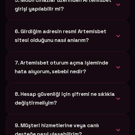
5. Mobil cihazlar üzerinden Artemisbet
girişi yapılabilir mi?
6. Girdiğim adresin resmi Artemisbet
sitesi olduğunu nasıl anlarım?
7. Artemisbet oturum açma işleminde
hata alıyorum, sebebi nedir?
8. Hesap güvenliği için şifremi ne sıklıkla
değiştirmeliyim?
9. Müşteri hizmetlerine veya canlı
desteğe nasıl ulaşabilirim?