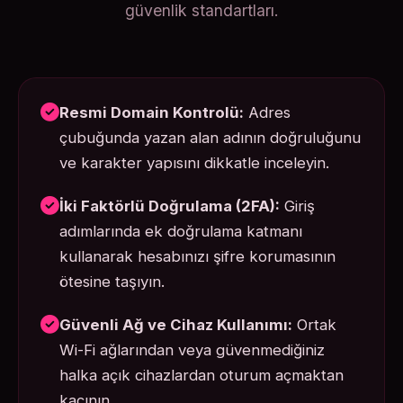
güvenlik standartları.
Resmi Domain Kontrolü:
Adres
çubuğunda yazan alan adının doğruluğunu
ve karakter yapısını dikkatle inceleyin.
İki Faktörlü Doğrulama (2FA):
Giriş
adımlarında ek doğrulama katmanı
kullanarak hesabınızı şifre korumasının
ötesine taşıyın.
Güvenli Ağ ve Cihaz Kullanımı:
Ortak
Wi-Fi ağlarından veya güvenmediğiniz
halka açık cihazlardan oturum açmaktan
kaçının.