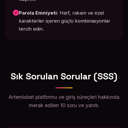
Parola Emniyeti:
Harf, rakam ve özel
karakterler içeren güçlü kombinasyonlar
tercih edin.
Sık Sorulan Sorular (SSS)
Artemisbet platformu ve giriş süreçleri hakkında
merak edilen 10 soru ve yanıtı.