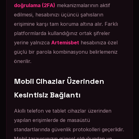
doğrulama (2FA)
mekanizmalarının aktif
edilmesi, hesabınızı üçüncü şahısların
erişimine karşı tam koruma altına alır. Farklı
platformlarda kullandığınız ortak şifreler
yerine yalnızca
Artemisbet
hesabınıza özel
güçlü bir parola kombinasyonu belirlemeniz
önerilir.
Mobil Cihazlar Üzerinden
Kesintisiz Bağlantı
Akıllı telefon ve tablet cihazlar üzerinden
yapılan erişimlerde de masaüstü
standartlarında güvenlik protokolleri geçerlidir.
Mobil tarayıcınızın güncel olduğundan ve