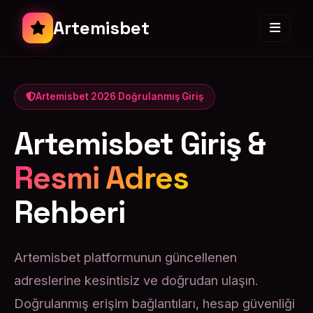
Artemisbet
Artemisbet 2026 Doğrulanmış Giriş
Artemisbet Giriş &
Resmi Adres
Rehberi
Artemisbet platformunun güncellenen
adreslerine kesintisiz ve doğrudan ulaşın.
Doğrulanmış erişim bağlantıları, hesap güvenliği