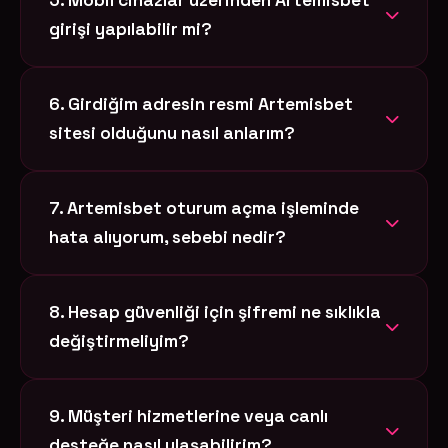
5. Mobil cihazlar üzerinden Artemisbet
girişi yapılabilir mi?
6. Girdiğim adresin resmi Artemisbet
sitesi olduğunu nasıl anlarım?
7. Artemisbet oturum açma işleminde
hata alıyorum, sebebi nedir?
8. Hesap güvenliği için şifremi ne sıklıkla
değiştirmeliyim?
9. Müşteri hizmetlerine veya canlı
desteğe nasıl ulaşabilirim?