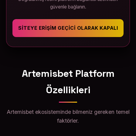
güvenle bağlanın.
SITEYE ERIŞIM GEÇICI OLARAK KAPALI
Artemisbet Platform
Özellikleri
Artemisbet ekosisteminde bilmeniz gereken temel
faktörler.