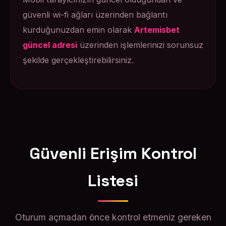
güvenli wi-fi ağları üzerinden bağlantı
kurduğunuzdan emin olarak
Artemisbet
güncel adresi
üzerinden işlemlerinizi sorunsuz
şekilde gerçekleştirebilirsiniz.
Güvenli Erişim Kontrol
Listesi
Oturum açmadan önce kontrol etmeniz gereken