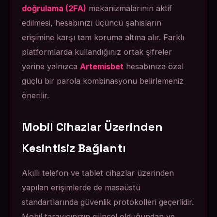
doğrulama (2FA)
mekanizmalarının aktif
edilmesi, hesabınızı üçüncü şahısların
erişimine karşı tam koruma altına alır. Farklı
platformlarda kullandığınız ortak şifreler
yerine yalnızca
Artemisbet
hesabınıza özel
güçlü bir parola kombinasyonu belirlemeniz
önerilir.
Mobil Cihazlar Üzerinden
Kesintisiz Bağlantı
Akıllı telefon ve tablet cihazlar üzerinden
yapılan erişimlerde de masaüstü
standartlarında güvenlik protokolleri geçerlidir.
Mobil tarayıcınızın güncel olduğundan ve