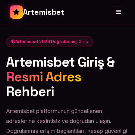
Artemisbet
Artemisbet 2026 Doğrulanmış Giriş
Artemisbet Giriş &
Resmi Adres
Rehberi
Artemisbet platformunun güncellenen
adreslerine kesintisiz ve doğrudan ulaşın.
Doğrulanmış erişim bağlantıları, hesap güvenliği