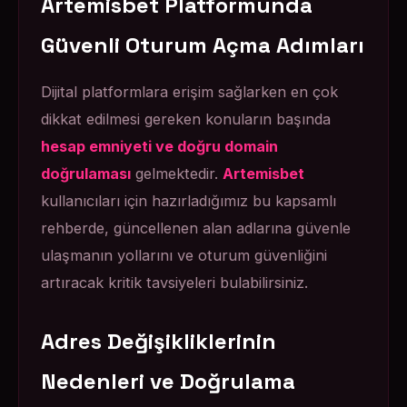
Artemisbet Platformunda
Güvenli Oturum Açma Adımları
Dijital platformlara erişim sağlarken en çok
dikkat edilmesi gereken konuların başında
hesap emniyeti ve doğru domain
doğrulaması
gelmektedir.
Artemisbet
kullanıcıları için hazırladığımız bu kapsamlı
rehberde, güncellenen alan adlarına güvenle
ulaşmanın yollarını ve oturum güvenliğini
artıracak kritik tavsiyeleri bulabilirsiniz.
Adres Değişikliklerinin
Nedenleri ve Doğrulama