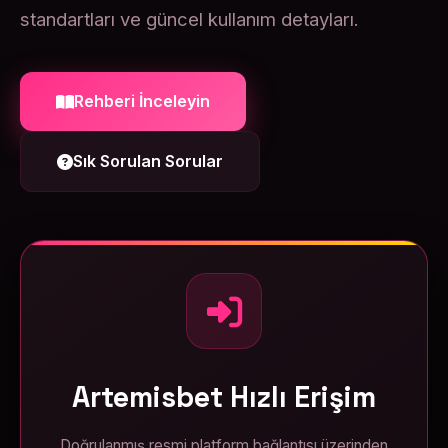
standartları ve güncel kullanım detayları.
Rehberi İnceleyin
Sık Sorulan Sorular
Artemisbet Hızlı Erişim
Doğrulanmış resmi platform bağlantısı üzerinden