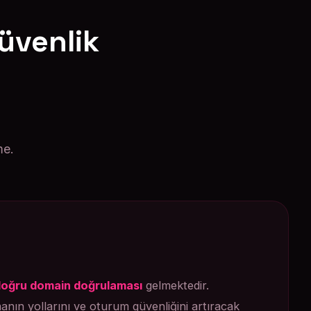
üvenlik
me.
doğru domain doğrulaması
gelmektedir.
anın yollarını ve oturum güvenliğini artıracak