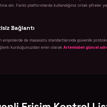
na alır. Farklı platformlarda kullandığınız ortak şifreler y
isiz Bağlantı
an erişimlerde de masaüstü standartlarında güvenlik protokoll
bağlantı kurduğunuzdan emin olarak
Artemisbet güncel adr
enli Erişim Kontrol Lis