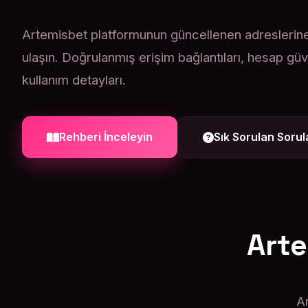
Artemisbet platformunun güncellenen adreslerine
ulaşın. Doğrulanmış erişim bağlantıları, hesap güv
kullanım detayları.
Rehberi İnceleyin
Sık Sorulan Sorul
Arte
Ar