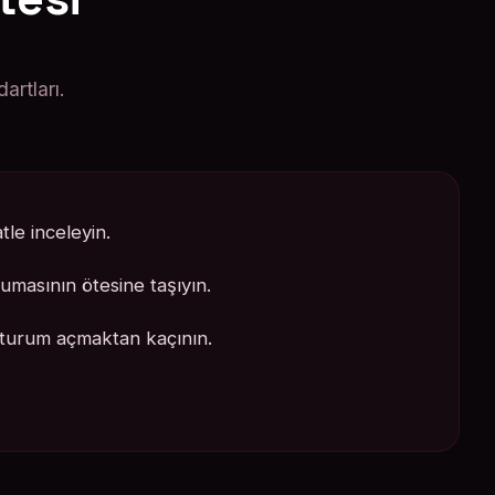
rtları.
le inceleyin.
umasının ötesine taşıyın.
oturum açmaktan kaçının.