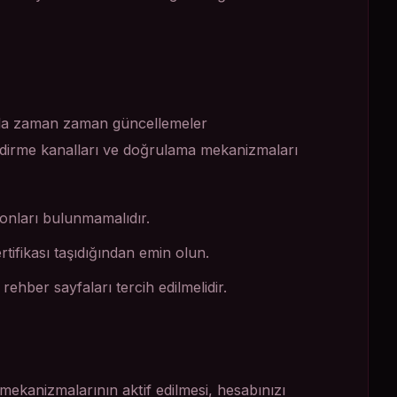
rında zaman zaman güncellemeler
endirme kanalları ve doğrulama mekanizmaları
nları bulunmamalıdır.
ifikası taşıdığından emin olun.
ehber sayfaları tercih edilmelidir.
mekanizmalarının aktif edilmesi, hesabınızı