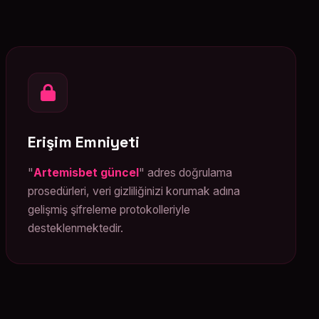
Erişim Emniyeti
"
Artemisbet güncel
" adres doğrulama
prosedürleri, veri gizliliğinizi korumak adına
gelişmiş şifreleme protokolleriyle
desteklenmektedir.