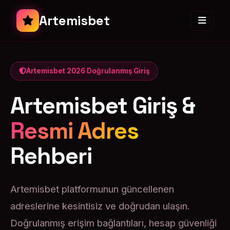
Artemisbet
Artemisbet 2026 Doğrulanmış Giriş
Artemisbet Giriş &
Resmi Adres
Rehberi
Artemisbet platformunun güncellenen
adreslerine kesintisiz ve doğrudan ulaşın.
Doğrulanmış erişim bağlantıları, hesap güvenliği