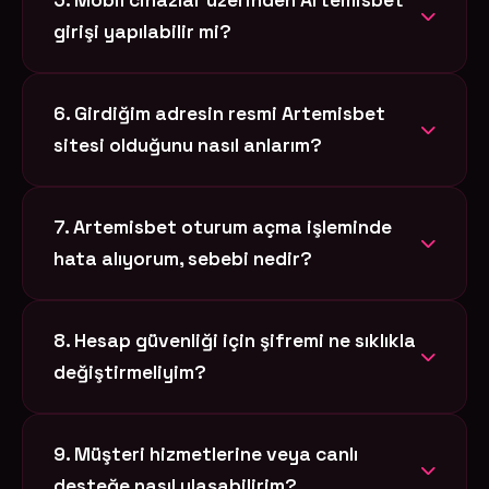
5. Mobil cihazlar üzerinden Artemisbet
girişi yapılabilir mi?
6. Girdiğim adresin resmi Artemisbet
sitesi olduğunu nasıl anlarım?
7. Artemisbet oturum açma işleminde
hata alıyorum, sebebi nedir?
8. Hesap güvenliği için şifremi ne sıklıkla
değiştirmeliyim?
9. Müşteri hizmetlerine veya canlı
desteğe nasıl ulaşabilirim?