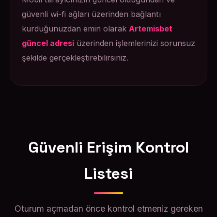
güvenli wi-fi ağları üzerinden bağlantı
kurduğunuzdan emin olarak
Artemisbet
güncel adresi
üzerinden işlemlerinizi sorunsuz
şekilde gerçekleştirebilirsiniz.
Güvenli Erişim Kontrol
Listesi
Oturum açmadan önce kontrol etmeniz gereken