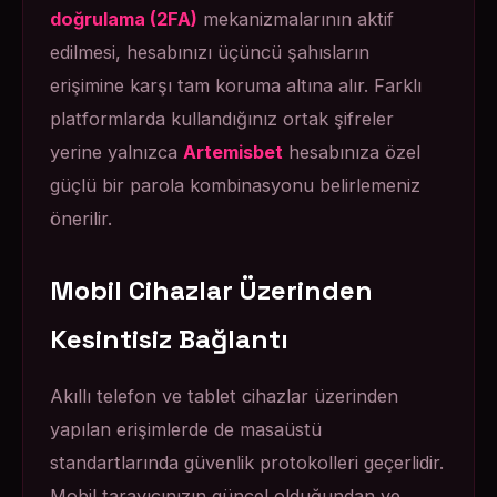
doğrulama (2FA)
mekanizmalarının aktif
edilmesi, hesabınızı üçüncü şahısların
erişimine karşı tam koruma altına alır. Farklı
platformlarda kullandığınız ortak şifreler
yerine yalnızca
Artemisbet
hesabınıza özel
güçlü bir parola kombinasyonu belirlemeniz
önerilir.
Mobil Cihazlar Üzerinden
Kesintisiz Bağlantı
Akıllı telefon ve tablet cihazlar üzerinden
yapılan erişimlerde de masaüstü
standartlarında güvenlik protokolleri geçerlidir.
Mobil tarayıcınızın güncel olduğundan ve