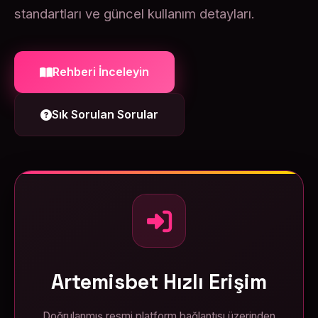
standartları ve güncel kullanım detayları.
Rehberi İnceleyin
Sık Sorulan Sorular
Artemisbet Hızlı Erişim
Doğrulanmış resmi platform bağlantısı üzerinden