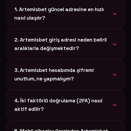
1. Artemisbet güncel adresine en hızlı
nasıl ulaşılır?
2. Artemisbet giriş adresi neden belirli
aralıklarla değişmektedir?
3. Artemisbet hesabımda şifremi
unuttum, ne yapmalıyım?
4. İki faktörlü doğrulama (2FA) nasıl
aktif edilir?