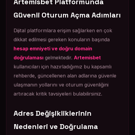
Artemisbet Platformunda
Güvenli Oturum Açma Adımları
Dijital platformlara erişim sağlarken en çok
dikkat edilmesi gereken konuların başında
hesap emniyeti ve doğru domain
doğrulaması
gelmektedir.
Artemisbet
kullanıcıları için hazırladığımız bu kapsamlı
rehberde, güncellenen alan adlarına güvenle
ulaşmanın yollarını ve oturum güvenliğini
artıracak kritik tavsiyeleri bulabilirsiniz.
Adres Değişikliklerinin
Nedenleri ve Doğrulama