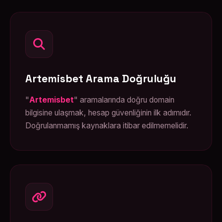
Artemisbet Arama Doğruluğu
"
Artemisbet
" aramalarında doğru domain
bilgisine ulaşmak, hesap güvenliğinin ilk adımıdır.
Doğrulanmamış kaynaklara itibar edilmemelidir.