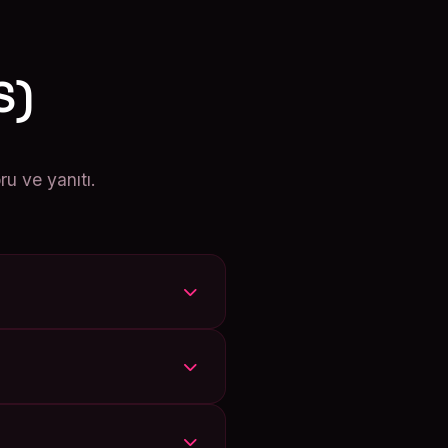
S)
u ve yanıtı.