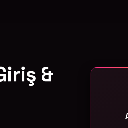
iriş &