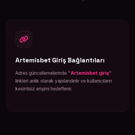
Artemisbet Giriş Bağlantıları
Adres güncellemelerinde "
Artemisbet giriş
"
linkleri anlık olarak yapılandırılır ve kullanıcıların
kesintisiz erişimi hedeflenir.