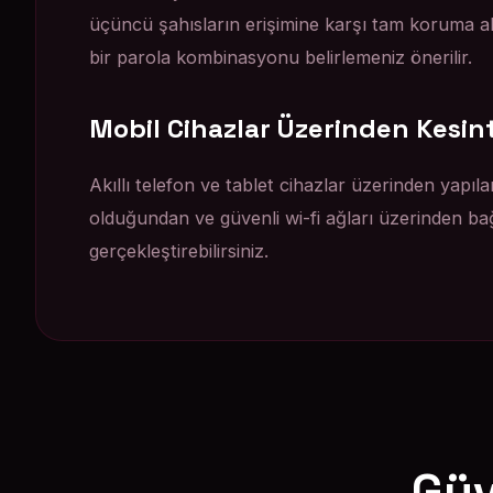
üçüncü şahısların erişimine karşı tam koruma altı
bir parola kombinasyonu belirlemeniz önerilir.
Mobil Cihazlar Üzerinden Kesint
Akıllı telefon ve tablet cihazlar üzerinden yapıl
olduğundan ve güvenli wi-fi ağları üzerinden 
gerçekleştirebilirsiniz.
Güv