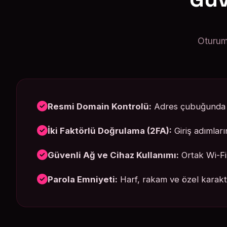
Oturum
Resmi Domain Kontrolü:
Adres çubuğunda ya
İki Faktörlü Doğrulama (2FA):
Giriş adımlar
Güvenli Ağ ve Cihaz Kullanımı:
Ortak Wi-Fi
Parola Emniyeti:
Harf, rakam ve özel karakt