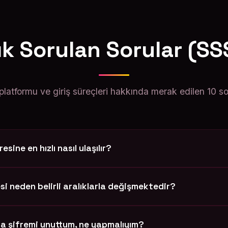
ık Sorulan Sorular (SS
latformu ve giriş süreçleri hakkında merak edilen 10 sor
sine en hızlı nasıl ulaşılır?
si neden belirli aralıklarla değişmektedir?
a şifremi unuttum, ne yapmalıyım?