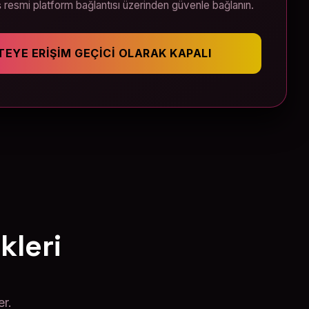
 resmi platform bağlantısı üzerinden güvenle bağlanın.
TEYE ERIŞIM GEÇICI OLARAK KAPALI
kleri
er.