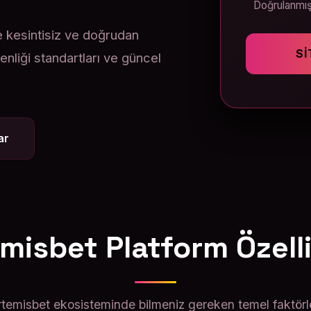
Doğrulanmış
 kesintisiz ve doğrudan
SI
enliği standartları ve güncel
ar
misbet Platform Özelli
temisbet ekosisteminde bilmeniz gereken temel faktörl