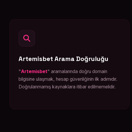
Artemisbet Arama Doğruluğu
"
Artemisbet
" aramalarında doğru domain
bilgisine ulaşmak, hesap güvenliğinin ilk adımıdır.
Doğrulanmamış kaynaklara itibar edilmemelidir.