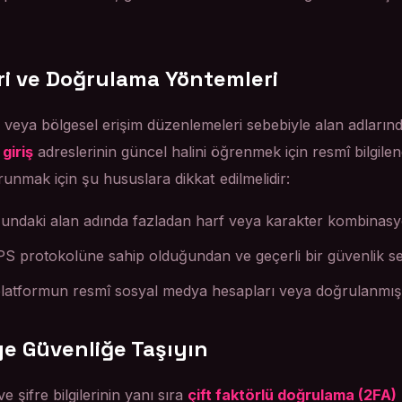
eri ve Doğrulama Yöntemleri
leri veya bölgesel erişim düzenlemeleri sebebiyle alan adla
giriş
adreslerinin güncel halini öğrenmek için resmî bilgil
runmak için şu hususlara dikkat edilmelidir:
ndaki alan adında fazladan harf veya karakter kombinasyo
 protokolüne sahip olduğundan ve geçerli bir güvenlik sert
 platformun resmî sosyal medya hesapları veya doğrulanmış r
ye Güvenliğe Taşıyın
 şifre bilgilerinin yanı sıra
çift faktörlü doğrulama (2FA)